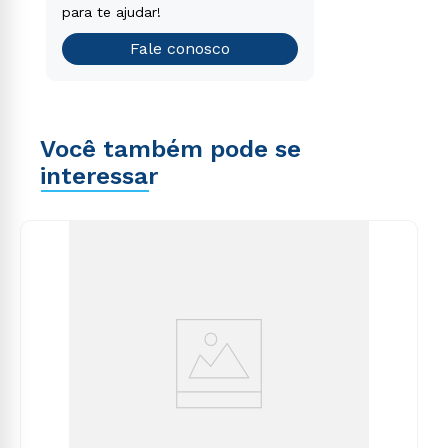
que é o ideal para você.
para te ajudar!
Teste vocacional
Fale conosco
Você também pode se
interessar