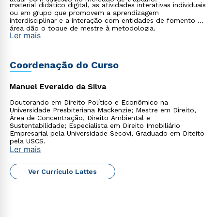
material didático digital, as atividades interativas individuais
ou
ou em grupo que promovem a aprendizagem
interdisciplinar e a interação com entidades de fomento da
área dão o toque de mestre à metodologia.
Ler mais
Coordenação do Curso
Estou de acordo com a
Política de Privacidade.
e
Manuel Everaldo da Silva
autorizo que meus dados sejam utilizados para o
envio de conteúdos da Cruzeiro do Sul.
Doutorando em Direito Político e Econômico na
Universidade Presbiteriana Mackenzie; Mestre em Direito,
Àrea de Concentração, Direito Ambiental e
Sustentabilidade; Especialista em Direito Imobiliário
Empresarial pela Universidade Secovi, Graduado em Diteito
pela USCS.
Ler mais
Ver Currículo Lattes