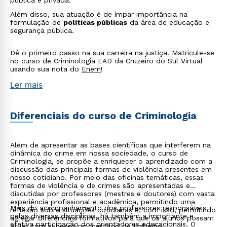
pública e privada.
Além disso, sua atuação é de ímpar importância na
formulação de
políticas públicas
da área de educação e
segurança pública.
Dê o primeiro passo na sua carreira na justiça! Matricule-se
no curso de Criminologia EAD da Cruzeiro do Sul Virtual
usando sua nota do
Enem
!
Ler mais
Diferenciais do curso de Criminologia
Além de apresentar as bases científicas que interferem na
dinâmica do crime em nossa sociedade, o curso de
Criminologia, se propõe a enriquecer o aprendizado com a
discussão das principais formas de violência presentes em
nosso cotidiano. Por meio das oficinas temáticas, essas
formas de violência e de crimes são apresentadas e
discutidas por professores (mestres e doutores) com vasta
experiência profissional e acadêmica, permitindo uma
Mais do acompanhamento dos professores responsáveis
reflexão sobre situações cotidianas e, com isso, permitindo
Rápido e fácil
pelas diversas disciplinas, há também a importante e
agregar diferenciais formativos para que os alunos possam
WhatsApp
efetiva participação dos orientadores educacionais. O
atuar com sucesso no mercado de trabalho.