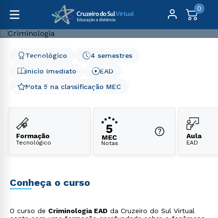
0
Tecnológico
4 semestres
Graduação
Direito, Relações Internacionais e Ciências Políticas
Início Imediato
EAD
Criminologia
Nota 5 na classificação MEC
Criminologia
Formação
Aula
Tecnológico
EAD
Notas
Conheça o curso
O curso de
Criminologia EAD
da Cruzeiro do Sul Virtual