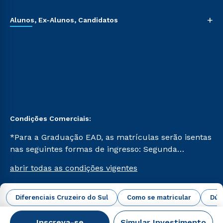
+
Alunos, Ex-Alunos, Candidatos
Condições Comerciais:
*Para a Graduação EAD, as matrículas serão isentas
nas seguintes formas de ingresso: Segunda
Graduação, Segunda Graduação 2.0 e Transferência.
abrir todas as condições vigentes
Já para as demais, a taxa de matrícula será de R$
49. *Para a Pós-graduação EAD, as ofertas
mencionadas são referentes aos cursos: Ensino
Diferenciais Cruzeiro do Sul
Como se matricular
Dúv
Campus Virtual Cruzeiro do Sul Educacional © 2026 -
Religioso, Geografia para a Docência e Metodologia
Todos os direitos reservados.
do Ensino de História: Questões Atuais.
Inscreva-se
Simular Investimento