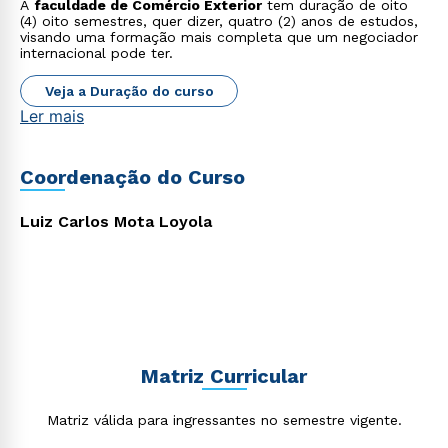
A
faculdade de Comércio Exterior
tem duração de oito
(4) oito semestres, quer dizer, quatro (2) anos de estudos,
visando uma formação mais completa que um negociador
internacional pode ter.
Veja a Duração do curso
Estou de acordo com a
Política de Privacidade.
e
Ler mais
autorizo que meus dados sejam utilizados para o
envio de conteúdos da Cruzeiro do Sul.
Coordenação do Curso
Luiz Carlos Mota Loyola
Matriz Curricular
Matriz válida para ingressantes no semestre vigente.