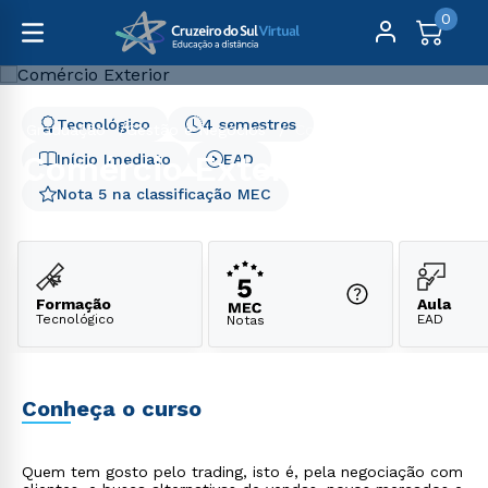
0
Tecnológico
4 semestres
Graduação
Gestão e Negócios
Comércio Exterior
Comércio Exterior
Início Imediato
EAD
Nota 5 na classificação MEC
Formação
Aula
Tecnológico
EAD
Notas
Conheça o curso
Quem tem gosto pelo trading, isto é, pela negociação com