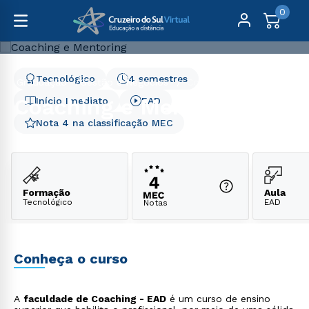
0
Tecnológico
4 semestres
Graduação
Gestão e Negócios
Coaching e Mentoring
Coaching e Mentoring
Início Imediato
EAD
Nota 4 na classificação MEC
Formação
Aula
Tecnológico
EAD
Notas
Conheça o curso
A
faculdade de Coaching - EAD
é um curso de ensino