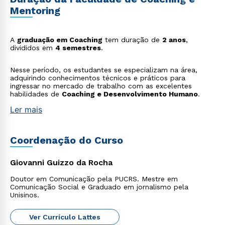
Mentoring
A
graduação em Coaching
tem duração de
2 anos
,
Rápido e fácil
divididos em
4 semestres
.
WhatsApp
ou
Nesse período, os estudantes se especializam na área,
adquirindo conhecimentos técnicos e práticos para
ingressar no mercado de trabalho com as excelentes
habilidades de
Coaching e Desenvolvimento Humano
.
Ler mais
Coordenação do Curso
Estou de acordo com a
Política de Privacidade.
e
autorizo que meus dados sejam utilizados para o
Giovanni Guizzo da Rocha
envio de conteúdos da Cruzeiro do Sul.
Doutor em Comunicação pela PUCRS. Mestre em
Comunicação Social e Graduado em jornalismo pela
Unisinos.
Ver Currículo Lattes