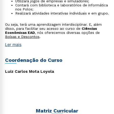
Utilizará jogos de empresas e simuladores;
Contará com biblioteca e laboratórios de informática
nos Polos;
Rápido e fácil
Realizará atividades interativas individuais e em grupo.
WhatsApp
ou
Ou seja, terá uma aprendizagem interdisciplinar. E, além
disso, para facilitar seu acesso ao curso de
Ciências
Econômicas EAD
, nós oferecemos diversas opções de
Bolsas e Descontos
.
Ler mais
Coordenação do Curso
Estou de acordo com a
Política de Privacidade.
e
autorizo que meus dados sejam utilizados para o
Luiz Carlos Mota Loyola
envio de conteúdos da Cruzeiro do Sul.
Matriz Curricular