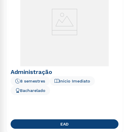
Administração
8 semestres
Início Imediato
Bacharelado
EAD