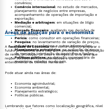
convênios;
Comércio internacional
: no estudo de mercados,
planejamento de negócios entre empresas,
acompanhamento de operações de importação e
exportação;
Mediação e arbitragem
: em situações de litígio
comercial;
Mercado financeiro
: auxiliando nas decisões de
Áreas de atuação para o economista
investimentos;
Perícia
: como consultor em operações financeiras;
Pesquisa
: no levantamento de variação de preços,
indicadores econômicos e outras informações;
A
faculdade de Economia
tem como objetivo preparar o
Planejamento estratégico
: na avaliação de riscos
futuro profissional para lidar com processos de distribuição
de mercado, orientação de aquisições e fusões;
de renda, produção de bens e serviços. É uma área que
Políticas públicas
: na dotação orçamentária de
requer conhecimentos matemáticos e um bom
municípios, estados ou do país.
entendimento de ciências humanas.
Pode atuar ainda nas áreas de:
Economia agroindustrial;
Economia ambiental;
Planejamento estratégico;
Políticas públicas.
Lembrando que fatores como localização geográfica, nível