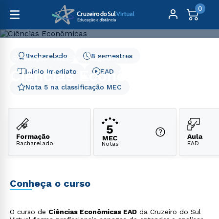
0
Bacharelado
8 semestres
Graduação
Gestão e Negócios
Ciências Econômicas
Ciências Econômicas
Início Imediato
EAD
Nota 5 na classificação MEC
Formação
Aula
Bacharelado
EAD
Notas
Conheça o curso
O curso de
Ciências Econômicas EAD
da Cruzeiro do Sul