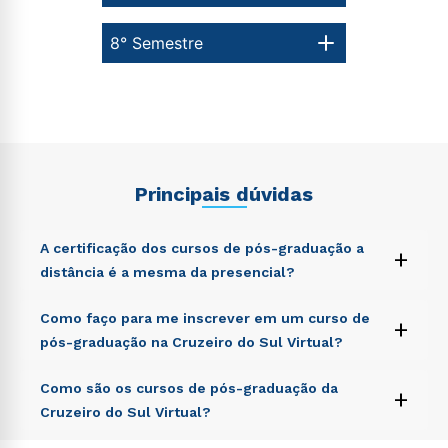
8° Semestre
Principais dúvidas
A certificação dos cursos de pós-graduação a
+
distância é a mesma da presencial?
Sed ut perspiciatis unde omnis iste natus error sit
Como faço para me inscrever em um curso de
+
voluptatem accusantium doloremque laudantium,
pós-graduação na Cruzeiro do Sul Virtual?
totam rem aperiam, eaque ipsa quae ab illo inventore
veritatis et quasi architecto beatae vitae dicta sunt
Sed ut perspiciatis unde omnis iste natus error sit
Como são os cursos de pós-graduação da
explicabo. Nemo enim ipsam voluptatem quia
+
voluptatem accusantium doloremque laudantium,
voluptas sit aspernatur aut odit aut fugit, sed quia
Cruzeiro do Sul Virtual?
totam rem aperiam, eaque ipsa quae ab illo inventore
consequuntur magni dolores eos qui ratione
veritatis et quasi architecto beatae vitae dicta sunt
voluptatem sequi nesciunt.