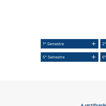
1° Semestre
2
5° Semestre
6
A certificaç