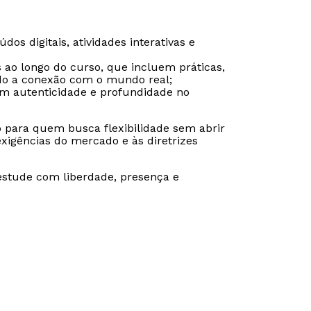
os digitais, atividades interativas e
s ao longo do curso, que incluem práticas,
ndo a conexão com o mundo real;
tem autenticidade e profundidade no
o para quem busca flexibilidade sem abrir
igências do mercado e às diretrizes
estude com liberdade, presença e
Rápido e fácil
Rápido e fácil
WhatsApp
WhatsApp
ou
ou