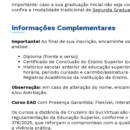
Importante: caso a sua graduação inicial não seja c
confira a modalidade tradicional de
Segunda Gradu
Informações Complementares
Importante!
Ao final de sua inscrição, encaminhe o
análise:
Diploma (frente e verso);
Certificado de Conclusão do Ensino Superior (c
Histórico escolar anterior de educação superio
horária, período cursado e carimbo/assinatura 
Registros Acadêmicos da Instituição de Ensino.
Observação:
em caso de alteração do nome, encam
e/ou Averbação.
Curso EAD
com Presença Garantida: Flexível, Intera
Os cursos a distância da Cruzeiro do Sul Virtual sã
regulamentação da Educação Superior, conforme o D
378/2025, que reforçam o compromisso com a quali
a vivência prática.