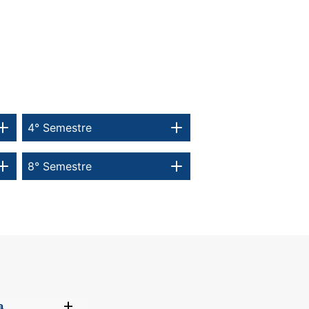
4° Semestre
8° Semestre
+
a