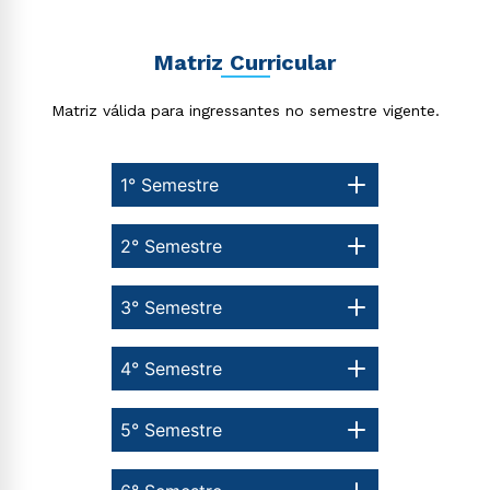
Matriz Curricular
Estou de acordo com a
Política de Privacidade.
e
Matriz válida para ingressantes no semestre vigente.
autorizo que meus dados sejam utilizados para o
envio de conteúdos da Cruzeiro do Sul.
1° Semestre
2° Semestre
3° Semestre
4° Semestre
5° Semestre