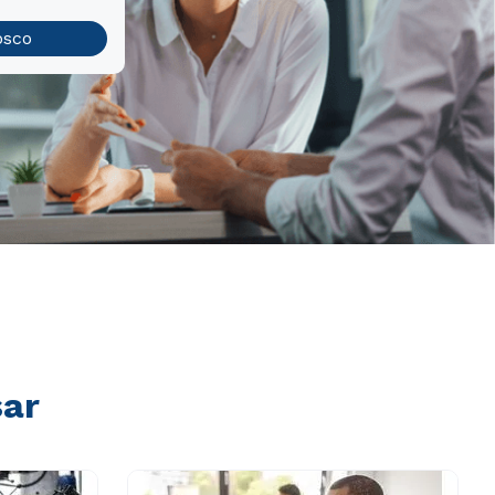
osco
sar