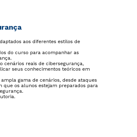
urança
adaptados aos diferentes estilos de
údos do curso para acompanhar as
ança.
 cenários reais de cibersegurança,
licar seus conhecimentos teóricos em
ampla gama de cenários, desde ataques
m que os alunos estejam preparados para
segurança.
toria.