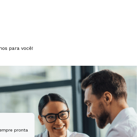
t aspernatur
tem sequi
mos para você!
sempre pronta