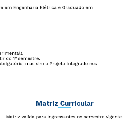
re em Engenharia Elétrica e Graduado em
erimental).
ir do 1º semestre.
brigatório, mas sim o Projeto Integrado nos
Rápido e fácil
Rápido e fácil
Matriz Curricular
WhatsApp
WhatsApp
ou
ou
Matriz válida para ingressantes no semestre vigente.