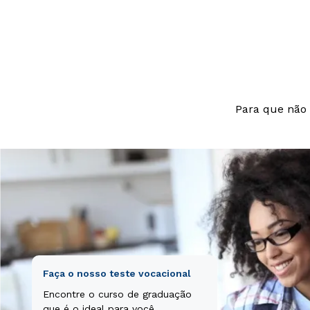
beatae vitae di
aut odit aut fu
nesciunt.
Para que não 
Faça o nosso teste vocacional
Encontre o curso de graduação
que é o ideal para você.