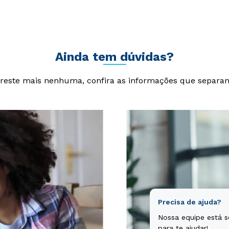
cta sunt explicabo. Nemo enim ipsam voluptatem quia voluptas si
git, sed quia consequuntur magni dolores eos qui ratione volupta
Ainda tem dúvidas?
reste mais nenhuma, confira as informações que separa
Precisa de ajuda?
Nossa equipe está 
para te ajudar!