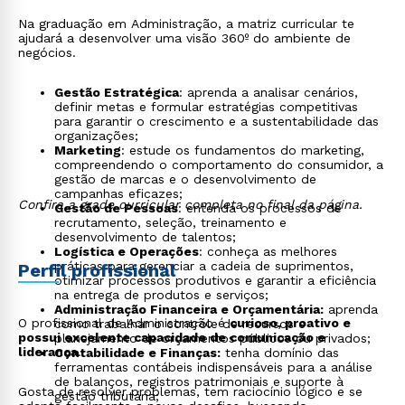
Na graduação em Administração, a matriz curricular te
ajudará a desenvolver uma visão 360º do ambiente de
negócios.
Gestão Estratégica
: aprenda a analisar cenários,
definir metas e formular estratégias competitivas
para garantir o crescimento e a sustentabilidade das
organizações;
Marketing
: estude os fundamentos do marketing,
compreendendo o comportamento do consumidor, a
gestão de marcas e o desenvolvimento de
campanhas eficazes;
Confira a grade curricular completa no final da página.
Gestão de Pessoas
: entenda os processos de
recrutamento, seleção, treinamento e
desenvolvimento de talentos;
Logística e Operações
: conheça as melhores
práticas para gerenciar a cadeia de suprimentos,
Perfil profissional
otimizar processos produtivos e garantir a eficiência
na entrega de produtos e serviços;
Administração Financeira e Orçamentária:
aprenda
O profissional de Administração é
curioso, proativo e
como trabalhar o controle de recursos e
possui excelente capacidade de comunicação e
planejamento de orçamentos públicos ou privados;
liderança
.
Contabilidade e Finanças:
tenha domínio das
ferramentas contábeis indispensáveis para a análise
de balanços, registros patrimoniais e suporte à
Gosta de resolver problemas, tem raciocínio lógico e se
gestão tributária;