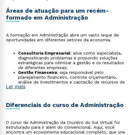
Áreas de atuação para um recém-
formado em Administração
A formação em Administração abre um vasto leque de
oportunidades em diferentes setores da economia.
Consultoria Empresarial
: atue como especialista,
diagnosticando problemas e propondo soluções
estratégicas para otimizar a gestão e os resultados
de diferentes empresas;
Gestão Financeira
: seja responsável pelo
planejamento financeiro, controle orçamentário,
análise de investimentos e captação de recursos de
Ler mais
uma organização;
Recursos Humanos
: lidere processos de
recrutamento, desenvolvimento de talentos, gestão
de clima organizacional e estratégias de retenção de
Diferenciais do curso de Administração
colaboradores;
Marketing e Vendas
: desenvolva e execute
estratégias para fortalecer a marca, atrair clientes,
analisar o mercado e impulsionar o crescimento das
O curso de Administração da Cruzeiro do Sul Virtual foi
vendas;
estruturado para ir além do convencional. Aqui, você
Logística e Supply Chain
: gerencie toda a cadeia de
encontra um ecossistema educacional completo, que une