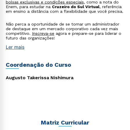
bolsas exclusivas e condições especiais
, como a nota do
Enem, para estudar na
Cruzeiro do Sul Virtual
, referência
em ensino a distância com a flexibilidade que você precisa.
Não perca a oportunidade de se tornar um administrador
Estou de acordo com a
Política de Privacidade.
e
de destaque em um mercado corporativo cada vez mais
competitivo.
Inscreva-se
agora e prepare-se para liderar o
autorizo que meus dados sejam utilizados para o
futuro das organizações!
envio de conteúdos da Cruzeiro do Sul.
Ler mais
Coordenação do Curso
Augusto Takerissa Nishimura
Matriz Curricular