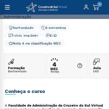
0
Bacharelado
8 semestres
Graduação
Gestão e Negócios
Administração
Administração
Início Imediato
EAD
Nota 4 na classificação MEC
Formação
Aula
Bacharelado
EAD
Notas
Conheça o curso
A
Faculdade de Administração da Cruzeiro do Sul Virtual