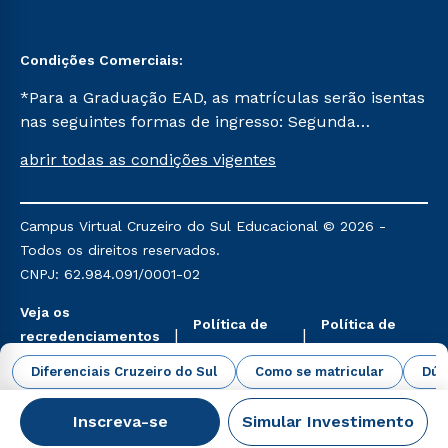
Condições Comerciais:
*Para a Graduação EAD, as matrículas serão isentas
nas seguintes formas de ingresso: Segunda
Graduação, Segunda Graduação 2.0 e Transferência.
abrir todas as condições vigentes
Já para as demais, a taxa de matrícula será de R$
49. *Para a Pós-graduação EAD, as ofertas
mencionadas são referentes aos cursos: Ensino
Campus Virtual Cruzeiro do Sul Educacional © 2026 -
Religioso, Geografia para a Docência e Metodologia
Todos os direitos reservados.
do Ensino de História: Questões Atuais.
CNPJ: 62.984.091/0001-02
Veja os
Política de
Política de
recredenciamentos
Privacidade
Cookies
aqui
Diferenciais Cruzeiro do Sul
Como se matricular
Dúv
Inscreva-se
Simular Investimento