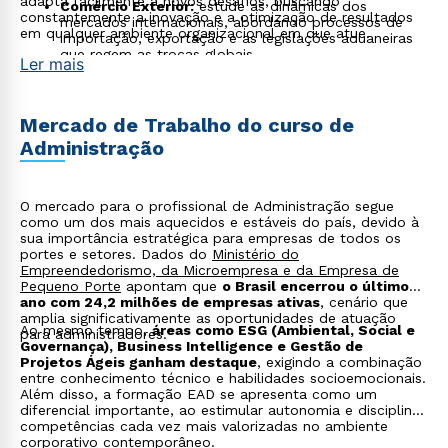
adapta facilmente a novos desafios, buscando
Comércio Exterior:
estude as dinâmicas dos
constantemente a inovação e a otimização de resultados
mercados internacionais, abordando processos de
em qualquer ambiente organizacional em que atue.
importação, exportação e as legislações aduaneiras
que regem as trocas globais.
Ler mais
Mercado de Trabalho do curso de
Administração
O mercado para o profissional de Administração segue
como um dos mais aquecidos e estáveis do país, devido à
sua importância estratégica para empresas de todos os
portes e setores. Dados do
Ministério do
Empreendedorismo, da Microempresa e da Empresa de
Pequeno Porte
apontam que
o Brasil encerrou o último
ano com 24,2 milhões de empresas ativas
, cenário que
amplia significativamente as oportunidades de atuação
Ao mesmo tempo,
áreas como ESG (Ambiental, Social e
para administradores.
Governança), Business Intelligence e Gestão de
Projetos Ágeis ganham destaque
, exigindo a combinação
entre conhecimento técnico e habilidades socioemocionais.
Além disso, a formação EAD se apresenta como um
diferencial importante, ao estimular autonomia e disciplina,
competências cada vez mais valorizadas no ambiente
corporativo contemporâneo.