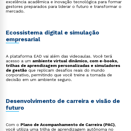
suprimentos, desde a compra de matéria-prima até a
excelência acadêmica e inovação tecnológica para formar
entrega do produto final, garantindo agilidade e
gestores preparados para liderar o futuro e transformar o
eficiência;
mercado.
Gestão de Startups
: atue no ambiente dinâmico de
startups, aplicando metodologias ágeis para
desenvolver modelos de negócios inovadores e
escaláveis.
Ecossistema digital e simulação
empresarial
A plataforma EAD vai além das videoaulas. Você terá
acesso a um
ambiente virtual dinâmico, com e-books,
trilhas de aprendizagem personalizadas e simuladores
de gestão
que replicam desafios reais do mundo
corporativo, permitindo que você treine a tomada de
decisão em um ambiente seguro.
Desenvolvimento de carreira e visão de
futuro
Com o
Plano de Acompanhamento de Carreira (PAC)
,
você utiliza uma trilha de aprendizagem autônoma no