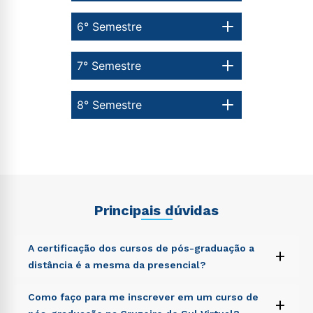
6° Semestre
7° Semestre
8° Semestre
Principais dúvidas
A certificação dos cursos de pós-graduação a
+
distância é a mesma da presencial?
Sed ut perspiciatis unde omnis iste natus error sit
Como faço para me inscrever em um curso de
+
voluptatem accusantium doloremque laudantium,