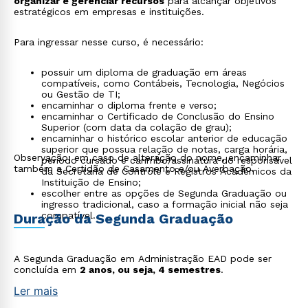
organizar e gerenciar recursos
para alcançar objetivos
estratégicos em empresas e instituições.
Para ingressar nesse curso, é necessário:
possuir um diploma de graduação em áreas
compatíveis, como Contábeis, Tecnologia, Negócios
ou Gestão de TI;
encaminhar o diploma frente e verso;
encaminhar o Certificado de Conclusão do Ensino
Superior (com data da colação de grau);
encaminhar o histórico escolar anterior de educação
superior que possua relação de notas, carga horária,
Observação: em caso de alteração do nome, encaminhar
período cursado e carimbo/assinatura do responsável
também a Certidão de Casamento e/ou Averbação.
da Secretaria de Controle e Registros Acadêmicos da
Instituição de Ensino;
escolher entre as opções de Segunda Graduação ou
ingresso tradicional, caso a formação inicial não seja
compatível.
Duração da Segunda Graduação
A Segunda Graduação em Administração EAD pode ser
concluída em
2 anos, ou seja, 4 semestres
.
Ler mais