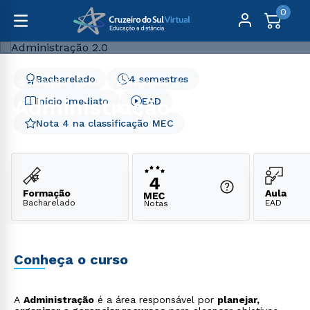
0
Bacharelado
4 semestres
Graduação
Gestão e Negócios
Administração 2.0
Administração 2.0
Início Imediato
EAD
Nota 4 na classificação MEC
Formação
Aula
Bacharelado
EAD
Notas
Conheça o curso
A
Administração
é a área responsável por
planejar,