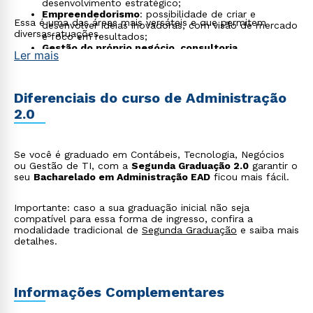
desenvolvimento estratégico;
Empreendedorismo
: possibilidade de criar e
Essa é uma das áreas mais versáteis e que permitem
desenvolver ideias inovadoras, com visão de mercado
diversas atuações.
e foco em resultados;
Gestão do próprio negócio, consultoria
Ler mais
empresarial e desenvolvimento de startups
:
atuação direta na tomada de decisões, análise de
mercado e estruturação de negócios;
Setor público e terceiro setor
: participação em
Diferenciais do curso de Administração
projetos e políticas públicas, com foco em eficiência
2.0
e responsabilidade social.
Se você é graduado em Contábeis, Tecnologia, Negócios
ou Gestão de TI, com a
Segunda Graduação 2.0
garantir o
seu
Bacharelado em Administração EAD
ficou mais fácil.
Importante: caso a sua graduação inicial não seja
compatível para essa forma de ingresso, confira a
modalidade tradicional de
Segunda Graduação
e saiba mais
detalhes.
Informações Complementares