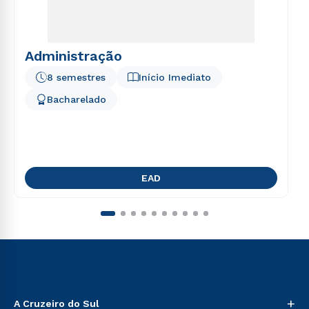
Administração
8 semestres
Início Imediato
Bacharelado
EAD
+
A Cruzeiro do Sul