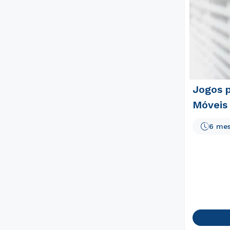
Jogos p
Móveis
6 me