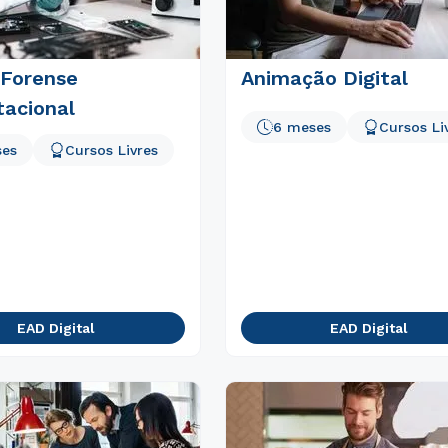
 Forense
Animação Digital
acional
6 meses
Cursos Li
ses
Cursos Livres
EAD Digital
EAD Digital