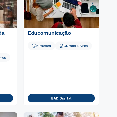
da
Educomunicação
2 meses
Cursos Livres
vres
EAD Digital