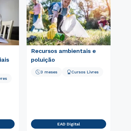
Recursos ambientais e
ais
poluição
3 meses
Cursos Livres
vres
EAD Digital