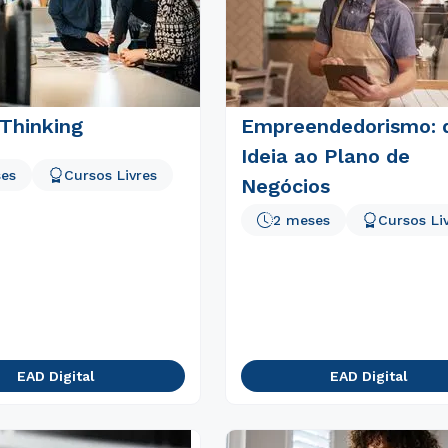
 Thinking
Empreendedorismo: 
Ideia ao Plano de
ses
Cursos Livres
Negócios
Rápido e fácil
2 meses
Cursos Li
WhatsApp
ou
EAD Digital
EAD Digital
Estou de acordo com a
Política de Privacidade.
e
autorizo que meus dados sejam utilizados para o
envio de conteúdos da Cruzeiro do Sul.