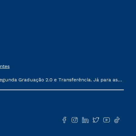
entes
egunda Graduação 2.0 e Transferência. Já para as
ula conforme exposto no contrato de prestação de