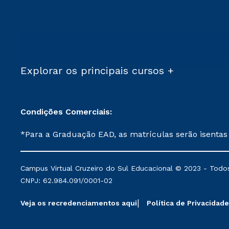
Explorar os principais cursos +
Condições Comerciais:
*Para a Graduação EAD, as matrículas serão isentas
demais, a taxa de matrícula será de R$ 49. *Para a Pós-graduação EAD, as ofertas mencionadas são referentes aos cursos: Ensino Religioso, Geografia para a
Docência e Metodologia do Ensino de História: Questões Atuais. **Semipresencial é um formato do Ensino a Distância. **Descontos 
Campus Virtual Cruzeiro do Sul Educacional © 2023 - Todos
mantidos conforme negociação. Descontos institucio
CNPJ: 62.984.091/0001-02
serviços.
Veja os recredenciamentos aqui
Política de Privacidade