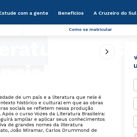
Estude com a gente
Benefícios
A Cruzeiro do Sul
Como se matricular
eratura Brasi
eira: um diálogo essencial
V
ncial
dade de um país e a literatura que nele é
texto histórico e cultural em que as obras
ras sociais se refletem nessa produção
 Após o curso Vozes da Literatura Brasileira:
eguirá ampliar e aplicar seus conhecimentos
tiva de grandes nomes da literatura
obato, João Miramar, Carlos Drummond de