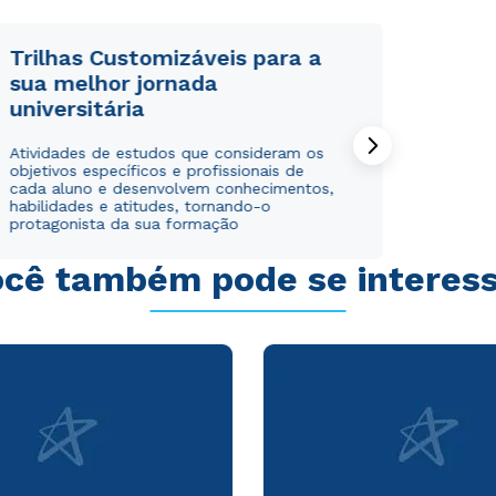
Trilhas Customizáveis para a
sua melhor jornada
universitária
Rápido e fácil
Rápido e fácil
WhatsApp
WhatsApp
Atividades de estudos que consideram os
objetivos específicos e profissionais de
ou
ou
cada aluno e desenvolvem conhecimentos,
habilidades e atitudes, tornando-o
protagonista da sua formação
cê também pode se interes
Estou de acordo com a
Estou de acordo com a
Política de Privacidade.
Política de Privacidade.
e
e
autorizo que meus dados sejam utilizados para o
autorizo que meus dados sejam utilizados para o
envio de conteúdos da Cruzeiro do Sul.
envio de conteúdos da Cruzeiro do Sul.