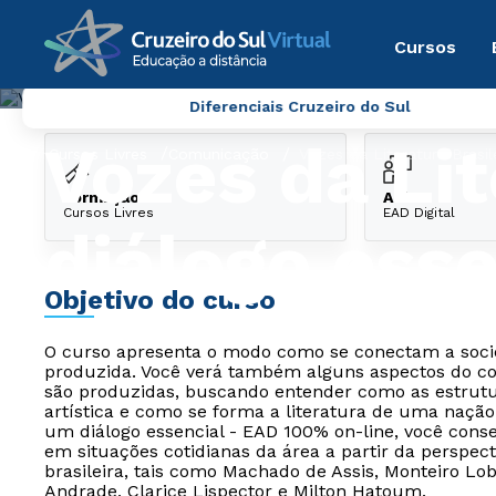
Cursos
Diferenciais Cruzeiro do Sul
Vozes da Lit
Cursos Livres
Comunicação
Vozes da Literatura Brasil
Formação
Aula
Cursos Livres
EAD Digital
diálogo esse
Objetivo do curso
O curso apresenta o modo como se conectam a socie
produzida. Você verá também alguns aspectos do con
são produzidas, buscando entender como as estrutu
artística e como se forma a literatura de uma nação.
um diálogo essencial - EAD 100% on-line, você cons
em situações cotidianas da área a partir da perspec
brasileira, tais como Machado de Assis, Monteiro L
Andrade, Clarice Lispector e Milton Hatoum.