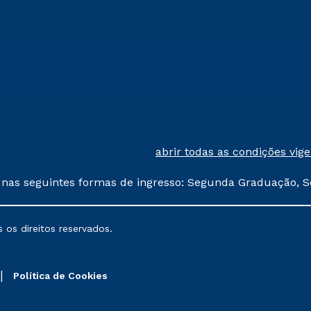
abrir todas as condições vig
 nas seguintes formas de ingresso: Segunda Graduação, S
comerciais oferecidos serão
 os direitos reservados.
nais poderão sofrer alterações nos períodos de rematríc
Política de Cookies