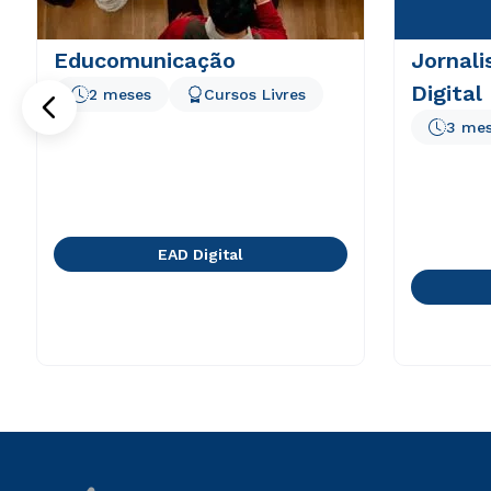
Educomunicação
Jornali
Digital
2 meses
Cursos Livres
3 me
EAD Digital