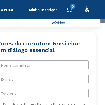
0
Minha Inscrição
 Virtual
Dúvidas
leira: um
ozes da Literatura Brasileira:
um diálogo essencial
Nome completo
E-mail
Telefone
Estou de acordo com a Política de Privacidade e autorizo