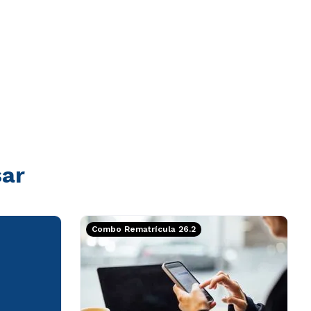
sar
Combo Rematrícula 26.2