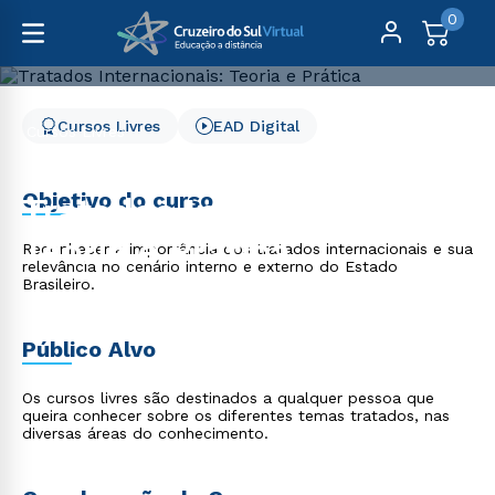
0
Cursos Livres
EAD Digital
Cursos Livres
Direito, Relações Internacionais e Ciência Política
Tratados Internacionais: Teoria e Prática
Objetivo do curso
Tratados Internacionais:
Teoria e Prática
Reconhecer a importância dos tratados internacionais e sua
relevância no cenário interno e externo do Estado
Brasileiro.
Público Alvo
Os cursos livres são destinados a qualquer pessoa que
queira conhecer sobre os diferentes temas tratados, nas
diversas áreas do conhecimento.