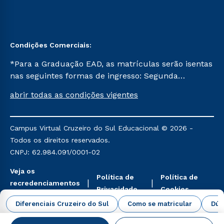
Condições Comerciais:
*Para a Graduação EAD, as matrículas serão isentas
nas seguintes formas de ingresso: Segunda
Graduação, Segunda Graduação 2.0 e Transferência.
abrir todas as condições vigentes
Já para as demais, a taxa de matrícula será de R$
49. *Para a Pós-graduação EAD, as ofertas
mencionadas são referentes aos cursos: Ensino
Campus Virtual Cruzeiro do Sul Educacional © 2026 -
Religioso, Geografia para a Docência e Metodologia
Todos os direitos reservados.
do Ensino de História: Questões Atuais.
CNPJ: 62.984.091/0001-02
Veja os
Política de
Política de
recredenciamentos
Privacidade
Cookies
aqui
Diferenciais Cruzeiro do Sul
Como se matricular
Dúv