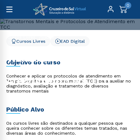
0
Cursos Livres
Saúde
Cursos Livres
EAD Digital
Transtornos Mentais e Protocolos de Atendimento em
TCC
Transtornos Mentais e
Objetivo do curso
Protocolos de
Conhecer e aplicar os protocolos de atendimento em
Atendimento em TCC
Terapia Cognitiva e Comportamental (TCC) para auxiliar no
diagnóstico, avaliação e tratamento de diversos
transtornos mentais
Público Alvo
Os cursos livres são destinados a qualquer pessoa que
queira conhecer sobre os diferentes temas tratados, nas
diversas áreas do conhecimento.