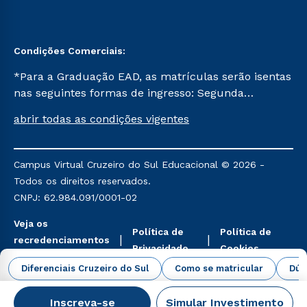
Condições Comerciais:
*Para a Graduação EAD, as matrículas serão isentas
nas seguintes formas de ingresso: Segunda
Graduação, Segunda Graduação 2.0 e Transferência.
abrir todas as condições vigentes
Já para as demais, a taxa de matrícula será de R$
49. *Para a Pós-graduação EAD, as ofertas
mencionadas são referentes aos cursos: Ensino
Campus Virtual Cruzeiro do Sul Educacional © 2026 -
Religioso, Geografia para a Docência e Metodologia
Todos os direitos reservados.
do Ensino de História: Questões Atuais.
CNPJ: 62.984.091/0001-02
Veja os
Política de
Política de
recredenciamentos
Privacidade
Cookies
aqui
Diferenciais Cruzeiro do Sul
Como se matricular
Dúv
Inscreva-se
Simular Investimento