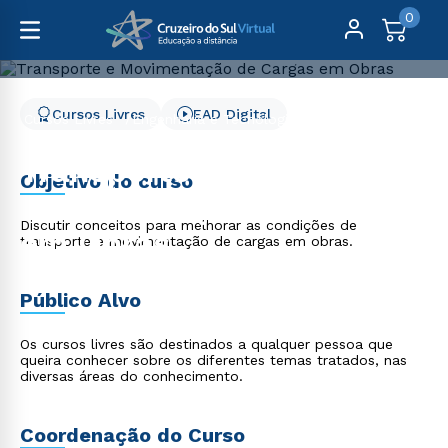
0
Cursos Livres
EAD Digital
Cursos Livres
Engenharia e Tecnologia
Transporte e Movimentação de Cargas em Obras
Transporte e
Objetivo do curso
Movimentação de Cargas
Discutir conceitos para melhorar as condições de
em Obras
transporte e movimentação de cargas em obras.
Público Alvo
Os cursos livres são destinados a qualquer pessoa que
queira conhecer sobre os diferentes temas tratados, nas
diversas áreas do conhecimento.
Coordenação do Curso