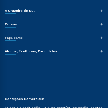
+
A Cruzeiro do Sul
+
Cursos
+
Faça parte
+
Alunos, Ex-Alunos, Candidatos
Condições Comerciais:
*Para a Graduação EAD, as matrículas serão isentas