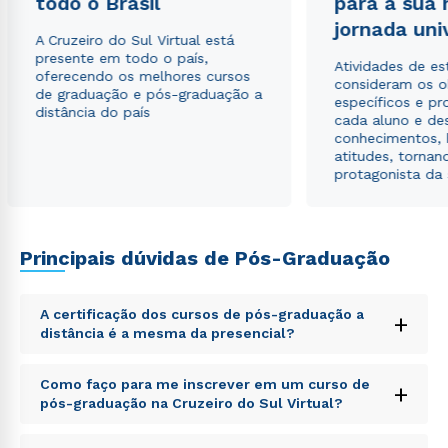
todo o Brasil
para a sua
jornada uni
A Cruzeiro do Sul Virtual está
presente em todo o país,
Atividades de e
oferecendo os melhores cursos
consideram os o
de graduação e pós-graduação a
específicos e pro
distância do país
cada aluno e de
conhecimentos, 
atitudes, tornan
protagonista da
Principais dúvidas de Pós-Graduação
Rápido e fácil
WhatsApp
A certificação dos cursos de pós-graduação a
+
distância é a mesma da presencial?
ou
Sed ut perspiciatis unde omnis iste natus error sit
Como faço para me inscrever em um curso de
+
voluptatem accusantium doloremque laudantium,
pós-graduação na Cruzeiro do Sul Virtual?
totam rem aperiam, eaque ipsa quae ab illo inventore
veritatis et quasi architecto beatae vitae dicta sunt
Sed ut perspiciatis unde omnis iste natus error sit