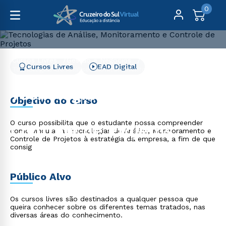
0
Cursos Livres
Gestão e Negócios
Cursos Livres
EAD Digital
Tecnologias de Análise, Monitoramento e Controle de
Projetos
Tecnologias de Análise,
Objetivo do curso
Monitoramento e
O curso possibilita que o estudante possa compreender
Controle de Projetos
como vincular as Tecnologias de Análise, Monitoramento e
Controle de Projetos à estratégia da empresa, a fim de que
consig
Público Alvo
Os cursos livres são destinados a qualquer pessoa que
queira conhecer sobre os diferentes temas tratados, nas
diversas áreas do conhecimento.