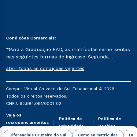
Condições Comerciais:
*Para a Graduação EAD, as matrículas serão isentas
nas seguintes formas de ingresso: Segunda
Graduação, Segunda Graduação 2.0 e Transferência.
abrir todas as condições vigentes
Já para as demais, a taxa de matrícula será de R$
49. *Para a Pós-graduação EAD, as ofertas
mencionadas são referentes aos cursos: Ensino
Campus Virtual Cruzeiro do Sul Educacional © 2026 -
Religioso, Geografia para a Docência e Metodologia
Todos os direitos reservados.
do Ensino de História: Questões Atuais.
CNPJ: 62.984.091/0001-02
Veja os
Política de
Política de
recredenciamentos
Privacidade
Cookies
aqui
Diferenciais Cruzeiro do Sul
Como se matricular
Dúv