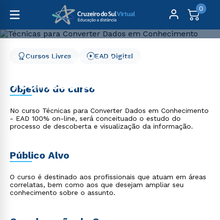
0
Cursos Livres
EAD Digital
Cursos Livres
Engenharia e Tecnologia
Técnicas para Converter Dados em Conhecimento
Técnicas para Converter
Objetivo do curso
Dados em Conhecimento
No curso Técnicas para Converter Dados em Conhecimento
- EAD 100% on-line, será conceituado o estudo do
processo de descoberta e visualização da informação.
Público Alvo
O curso é destinado aos profissionais que atuam em áreas
correlatas, bem como aos que desejam ampliar seu
conhecimento sobre o assunto.