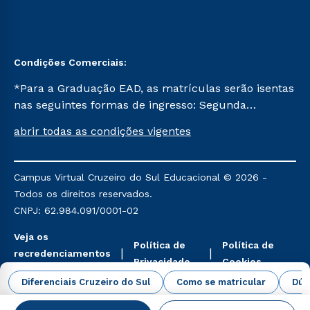
Condições Comerciais:
*Para a Graduação EAD, as matrículas serão isentas
nas seguintes formas de ingresso: Segunda
Graduação, Segunda Graduação 2.0 e Transferência.
abrir todas as condições vigentes
Já para as demais, a taxa de matrícula será de R$
49. *Para a Pós-graduação EAD, as ofertas
mencionadas são referentes aos cursos: Ensino
Campus Virtual Cruzeiro do Sul Educacional © 2026 -
Religioso, Geografia para a Docência e Metodologia
Todos os direitos reservados.
do Ensino de História: Questões Atuais.
CNPJ: 62.984.091/0001-02
Veja os
Política de
Política de
recredenciamentos
Privacidade
Cookies
aqui
Diferenciais Cruzeiro do Sul
Como se matricular
Dúv