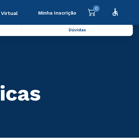
0
Minha Inscrição
 Virtual
Dúvidas
icas