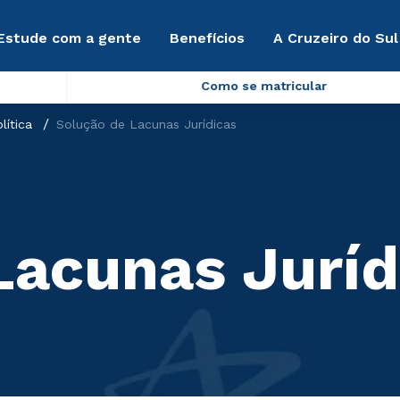
Estude com a gente
Benefícios
A Cruzeiro do Sul
Como se matricular
lítica
Solução de Lacunas Jurídicas
Lacunas Juríd