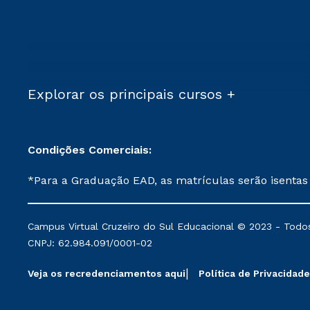
Explorar os principais cursos +
Condições Comerciais:
*Para a Graduação EAD, as matrículas serão isentas
demais, a taxa de matrícula será de R$ 49. *Para a Pós-graduação EAD, as ofertas mencionadas são referentes aos cursos: Ensino Religioso, Geografia para a
Docência e Metodologia do Ensino de História: Questões Atuais. **Semipresencial é um formato do Ensino a Distância. **Descontos 
Campus Virtual Cruzeiro do Sul Educacional © 2023 - Todos
mantidos conforme negociação. Descontos institucio
CNPJ: 62.984.091/0001-02
serviços.
Veja os recredenciamentos aqui
Política de Privacidade