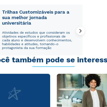
Trilhas Customizáveis para a
sua melhor jornada
universitária
Rápido e fácil
Rápido e fácil
Atividades de estudos que consideram os
WhatsApp
WhatsApp
objetivos específicos e profissionais de
ou
ou
cada aluno e desenvolvem conhecimentos,
habilidades e atitudes, tornando-o
protagonista da sua formação
cê também pode se interes
Estou de acordo com a
Estou de acordo com a
Política de Privacidade.
Política de Privacidade.
e
e
autorizo que meus dados sejam utilizados para o
autorizo que meus dados sejam utilizados para o
envio de conteúdos da Cruzeiro do Sul.
envio de conteúdos da Cruzeiro do Sul.