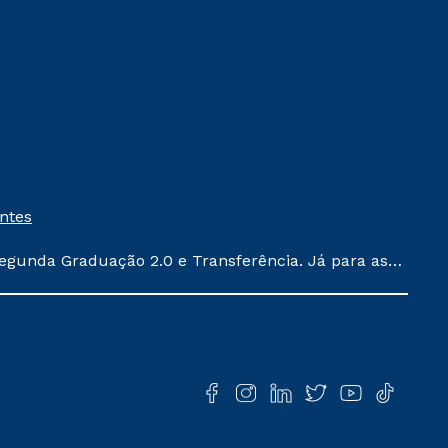
entes
egunda Graduação 2.0 e Transferência. Já para as
ula conforme exposto no contrato de prestação de