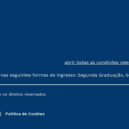
abrir todas as condições vig
 nas seguintes formas de ingresso: Segunda Graduação, S
comerciais oferecidos serão
 os direitos reservados.
nais poderão sofrer alterações nos períodos de rematríc
Política de Cookies