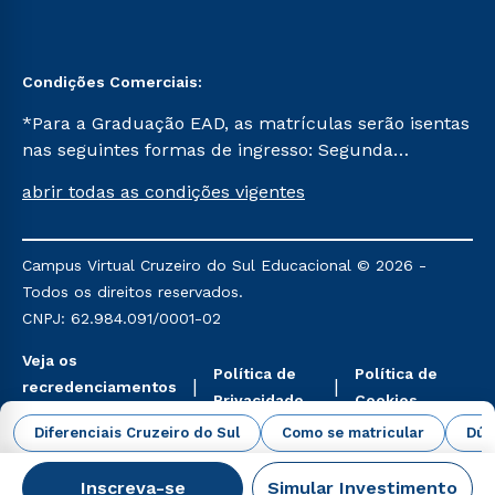
Condições Comerciais:
*Para a Graduação EAD, as matrículas serão isentas
nas seguintes formas de ingresso: Segunda
Graduação, Segunda Graduação 2.0 e Transferência.
abrir todas as condições vigentes
Já para as demais, a taxa de matrícula será de R$
49. *Para a Pós-graduação EAD, as ofertas
mencionadas são referentes aos cursos: Ensino
Campus Virtual Cruzeiro do Sul Educacional © 2026 -
Religioso, Geografia para a Docência e Metodologia
Todos os direitos reservados.
do Ensino de História: Questões Atuais.
CNPJ: 62.984.091/0001-02
Veja os
Política de
Política de
recredenciamentos
Privacidade
Cookies
aqui
Diferenciais Cruzeiro do Sul
Como se matricular
Dúv
Inscreva-se
Simular Investimento