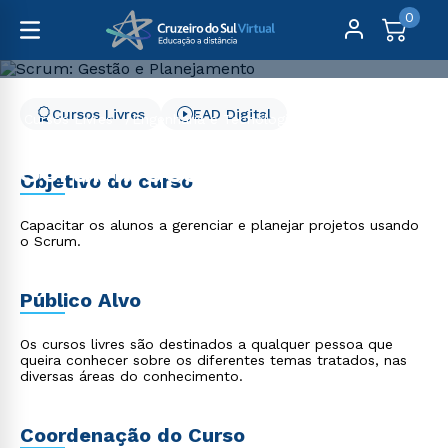
0
Cursos Livres
EAD Digital
Cursos Livres
Engenharia e Tecnologia
Scrum: Gestão e Planejamento
Scrum: Gestão e
Objetivo do curso
Planejamento
Capacitar os alunos a gerenciar e planejar projetos usando
o Scrum.
Público Alvo
Os cursos livres são destinados a qualquer pessoa que
queira conhecer sobre os diferentes temas tratados, nas
diversas áreas do conhecimento.
Coordenação do Curso