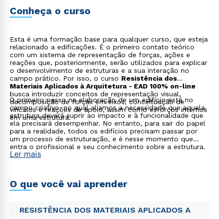
entanto, para sair do papel para a realidade, todos os
edifícios precisam passar por um processo de
Conheça o curso
estruturação, e é nesse momento que entra o profissional
e seu conhecimento sobre a estrutura.
Esta é uma formação base para qualquer curso, que esteja
relacionado a edificações. É o primeiro contato teórico
com um sistema de representação de forças, ações e
reações que, posteriormente, serão utilizados para explicar
o desenvolvimento de estruturas e a sua interação no
campo prático. Por isso, o curso
Resistência dos
Materiais Aplicados à Arquitetura - EAD 100% on-line
busca introduzir conceitos de representação visual,
O primeiro passo na elaboração de um edifício está no
decomposição de forças em eixos, conceituação de
campo criativo, no qual aliamos a necessidade que aquela
vínculos e reações de apoio, assim como esforços internos
estrutura deverá suprir ao impacto e à funcionalidade que
em uma estrutura.
ela precisará desempenhar. No entanto, para sair do papel
para a realidade, todos os edifícios precisam passar por
um processo de estruturação, e é nesse momento que
entra o profissional e seu conhecimento sobre a estrutura.
Ler mais
O que você vai aprender
RESISTÊNCIA DOS MATERIAIS APLICADOS A