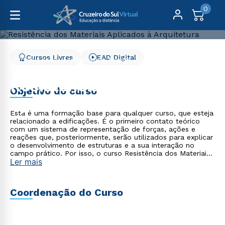
0
Cursos Livres
EAD Digital
Cursos Livres
Arquitetura, Design, Artes e Moda
Resistência dos Materiais Aplicados à Arquitetura
Resistência dos Materiais
Objetivo do curso
Aplicados à Arquitetura
Esta é uma formação base para qualquer curso, que esteja
relacionado a edificações. É o primeiro contato teórico
com um sistema de representação de forças, ações e
reações que, posteriormente, serão utilizados para explicar
o desenvolvimento de estruturas e a sua interação no
campo prático. Por isso, o curso Resistência dos Materiais
Ler mais
Aplicados à Arquitetura - EAD 100% on-line busca
introduzir conceitos de representação visual,
decomposição de forças em eixos, conceituação de
vínculos e reações de apoio, assim como esforços internos
Coordenação do Curso
em uma estrutura. O primeiro passo na elaboração de um
edifício está no campo criativo, no qual aliamos a
necessidade que aquela estrutura deverá suprir ao impacto
e à funcionalidade que ela precisará desempenhar. No