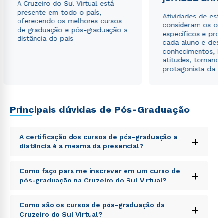
A Cruzeiro do Sul Virtual está
presente em todo o país,
Atividades de e
oferecendo os melhores cursos
consideram os o
de graduação e pós-graduação a
específicos e pro
distância do país
cada aluno e de
conhecimentos, 
atitudes, tornan
protagonista da
Rápido e fácil
WhatsApp
ou
Principais dúvidas de Pós-Graduação
A certificação dos cursos de pós-graduação a
+
distância é a mesma da presencial?
Sed ut perspiciatis unde omnis iste natus error sit
Como faço para me inscrever em um curso de
+
voluptatem accusantium doloremque laudantium,
pós-graduação na Cruzeiro do Sul Virtual?
Estou de acordo com a
Política de Privacidade.
e
totam rem aperiam, eaque ipsa quae ab illo inventore
autorizo que meus dados sejam utilizados para o
veritatis et quasi architecto beatae vitae dicta sunt
envio de conteúdos da Cruzeiro do Sul.
Sed ut perspiciatis unde omnis iste natus error sit
explicabo. Nemo enim ipsam voluptatem quia
Como são os cursos de pós-graduação da
+
voluptatem accusantium doloremque laudantium,
voluptas sit aspernatur aut odit aut fugit, sed quia
Cruzeiro do Sul Virtual?