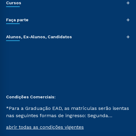
+
Cursos
+
Faça parte
+
Alunos, Ex-Alunos, Candidatos
Condições Comerciais:
*Para a Graduação EAD, as matrículas serão isentas
nas seguintes formas de ingresso: Segunda
Graduação, Segunda Graduação 2.0 e Transferência.
abrir todas as condições vigentes
Já para as demais, a taxa de matrícula será de R$