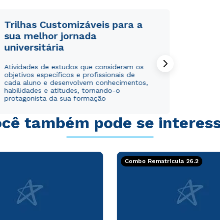
Trilhas Customizáveis para a
sua melhor jornada
universitária
Rápido e fácil
Rápido e fácil
Atividades de estudos que consideram os
WhatsApp
WhatsApp
objetivos específicos e profissionais de
ou
ou
cada aluno e desenvolvem conhecimentos,
habilidades e atitudes, tornando-o
protagonista da sua formação
cê também pode se interes
Estou de acordo com a
Estou de acordo com a
Política de Privacidade.
Política de Privacidade.
e
e
Combo Rematrícula 26.2
autorizo que meus dados sejam utilizados para o
autorizo que meus dados sejam utilizados para o
envio de conteúdos da Cruzeiro do Sul.
envio de conteúdos da Cruzeiro do Sul.