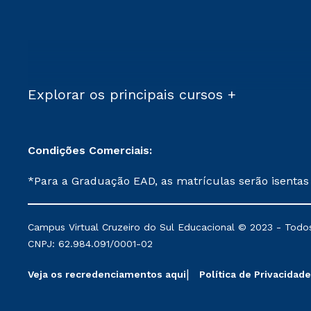
Explorar os principais cursos +
Condições Comerciais:
*Para a Graduação EAD, as matrículas serão isentas
demais, a taxa de matrícula será de R$ 49. *Para a Pós-graduação EAD, as ofertas mencionadas são referentes aos cursos: Ensino Religioso, Geografia para a
Docência e Metodologia do Ensino de História: Questões Atuais. **Semipresencial é um formato do Ensino a Distância. **Descontos 
Campus Virtual Cruzeiro do Sul Educacional © 2023 - Todos
mantidos conforme negociação. Descontos institucio
CNPJ: 62.984.091/0001-02
serviços.
Veja os recredenciamentos aqui
Política de Privacidade