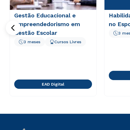
Gestão Educacional e
Habilid
Empreendedorismo em
no Esp
Gestão Escolar
3 me
3 meses
Cursos Livres
EAD Digital