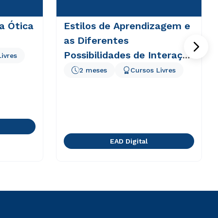
 a Ótica
Estilos de Aprendizagem e
as Diferentes
Possibilidades de Interação
ivres
em EAD
2 meses
Cursos Livres
EAD Digital