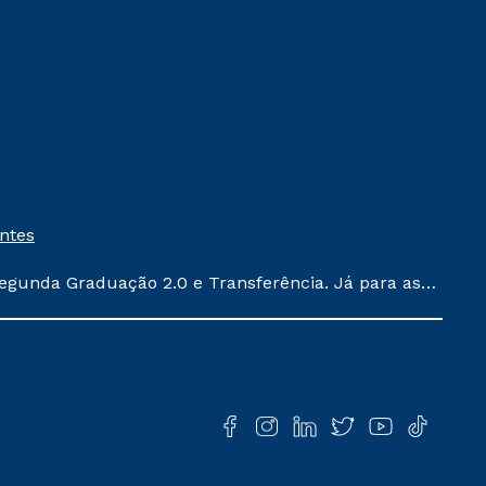
entes
egunda Graduação 2.0 e Transferência. Já para as
ula conforme exposto no contrato de prestação de