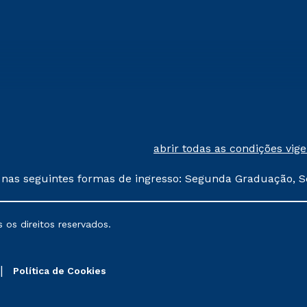
abrir todas as condições vig
 nas seguintes formas de ingresso: Segunda Graduação, S
comerciais oferecidos serão
 os direitos reservados.
nais poderão sofrer alterações nos períodos de rematríc
Política de Cookies