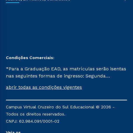
Condições Comerciais:
*Para a Graduação EAD, as matrículas serão isentas
nas seguintes formas de ingresso: Segunda
Graduação, Segunda Graduação 2.0 e Transferência.
abrir todas as condições vigentes
Já para as demais, a taxa de matrícula será de R$
49. *Para a Pós-graduação EAD, as ofertas
mencionadas são referentes aos cursos: Ensino
Campus Virtual Cruzeiro do Sul Educacional © 2026 -
Religioso, Geografia para a Docência e Metodologia
Todos os direitos reservados.
do Ensino de História: Questões Atuais.
CNPJ: 62.984.091/0001-02
Veja os