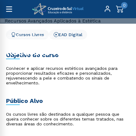
0
Cursos Livres
EAD Digital
Cursos Livres
Saúde
Recursos Avançados Aplicados à Estética
Recursos Avançados
Objetivo do curso
Aplicados à Estética
Conhecer e aplicar recursos estéticos avançados para
proporcionar resultados eficazes e personalizados,
rejuvenescendo a pele e combatendo os sinais de
envelhecimento.
Público Alvo
Os cursos livres são destinados a qualquer pessoa que
queira conhecer sobre os diferentes temas tratados, nas
diversas áreas do conhecimento.