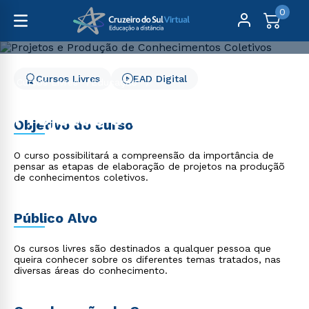
0
Cursos Livres
EAD Digital
Cursos Livres
Educação
Projetos e Produção de Conhecimentos Coletivos
Projetos e Produção de
Objetivo do curso
Conhecimentos Coletivos
O curso possibilitará a compreensão da importância de
pensar as etapas de elaboração de projetos na produçãõ
de conhecimentos coletivos.
Público Alvo
Os cursos livres são destinados a qualquer pessoa que
queira conhecer sobre os diferentes temas tratados, nas
diversas áreas do conhecimento.