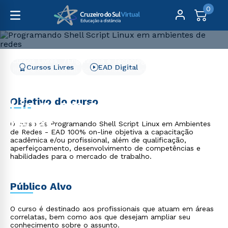
0
Cursos Livres
Engenharia e Tecnologia
Cursos Livres
EAD Digital
Programando Shell Script Linux em ambientes de redes
Programando Shell Script
Objetivo do curso
Linux em ambientes de
redes
O curso de Programando Shell Script Linux em Ambientes
de Redes - EAD 100% on-line objetiva a capacitação
acadêmica e/ou profissional, além de qualificação,
aperfeiçoamento, desenvolvimento de competências e
habilidades para o mercado de trabalho.
Público Alvo
O curso é destinado aos profissionais que atuam em áreas
correlatas, bem como aos que desejam ampliar seu
conhecimento sobre o assunto.