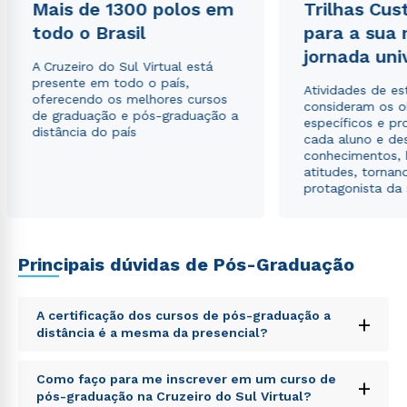
Mais de 1300 polos em
Trilhas Cus
ou
todo o Brasil
para a sua
jornada uni
A Cruzeiro do Sul Virtual está
presente em todo o país,
Atividades de e
oferecendo os melhores cursos
consideram os o
de graduação e pós-graduação a
específicos e pro
distância do país
cada aluno e de
conhecimentos, 
Estou de acordo com a
Política de Privacidade.
e
atitudes, tornan
autorizo que meus dados sejam utilizados para o
protagonista da
envio de conteúdos da Cruzeiro do Sul.
Principais dúvidas de Pós-Graduação
A certificação dos cursos de pós-graduação a
+
distância é a mesma da presencial?
Sed ut perspiciatis unde omnis iste natus error sit
Como faço para me inscrever em um curso de
+
voluptatem accusantium doloremque laudantium,
pós-graduação na Cruzeiro do Sul Virtual?