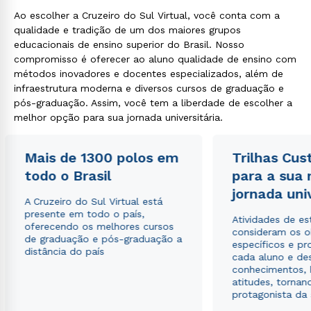
Ao escolher a Cruzeiro do Sul Virtual, você conta com a
qualidade e tradição de um dos maiores grupos
educacionais de ensino superior do Brasil. Nosso
compromisso é oferecer ao aluno qualidade de ensino com
métodos inovadores e docentes especializados, além de
infraestrutura moderna e diversos cursos de graduação e
pós-graduação. Assim, você tem a liberdade de escolher a
melhor opção para sua jornada universitária.
Mais de 1300 polos em
Trilhas Cus
todo o Brasil
para a sua
jornada uni
A Cruzeiro do Sul Virtual está
presente em todo o país,
Rápido e fácil
Atividades de e
oferecendo os melhores cursos
WhatsApp
consideram os o
de graduação e pós-graduação a
específicos e pro
ou
distância do país
cada aluno e de
conhecimentos, 
atitudes, tornan
protagonista da