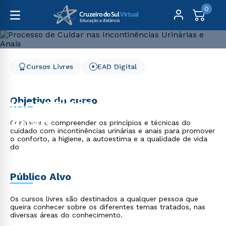
0
Cursos Livres
Saúde
Cursos Livres
EAD Digital
Processo de Cuidar nas Incontinências Urinárias e Anais
Processo de Cuidar nas
Objetivo do curso
Incontinências Urinárias e
Anais
Conhecer e compreender os princípios e técnicas do
cuidado com incontinências urinárias e anais para promover
o conforto, a higiene, a autoestima e a qualidade de vida
do
Público Alvo
Os cursos livres são destinados a qualquer pessoa que
queira conhecer sobre os diferentes temas tratados, nas
diversas áreas do conhecimento.