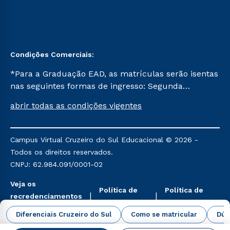
Condições Comerciais:
*Para a Graduação EAD, as matrículas serão isentas
nas seguintes formas de ingresso: Segunda
Graduação, Segunda Graduação 2.0 e Transferência.
abrir todas as condições vigentes
Já para as demais, a taxa de matrícula será de R$
49. *Para a Pós-graduação EAD, as ofertas
mencionadas são referentes aos cursos: Ensino
Campus Virtual Cruzeiro do Sul Educacional © 2026 -
Religioso, Geografia para a Docência e Metodologia
Todos os direitos reservados.
do Ensino de História: Questões Atuais.
CNPJ: 62.984.091/0001-02
Veja os
Política de
Política de
recredenciamentos
Privacidade
Cookies
aqui
Diferenciais Cruzeiro do Sul
Como se matricular
Dúv