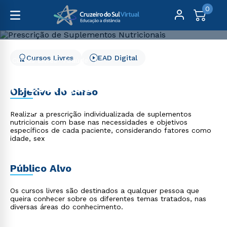
0
Cursos Livres
EAD Digital
Cursos Livres
Saúde
Prescrição de Suplementos Nutricionais
Prescrição de
Objetivo do curso
Suplementos Nutricionais
Realizar a prescrição individualizada de suplementos
nutricionais com base nas necessidades e objetivos
específicos de cada paciente, considerando fatores como
idade, sex
Público Alvo
Os cursos livres são destinados a qualquer pessoa que
queira conhecer sobre os diferentes temas tratados, nas
diversas áreas do conhecimento.