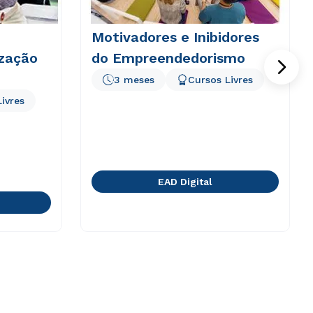
Motivadores e Inibidores
ização
do Empreendedorismo
3 meses
Cursos Livres
ivres
EAD Digital