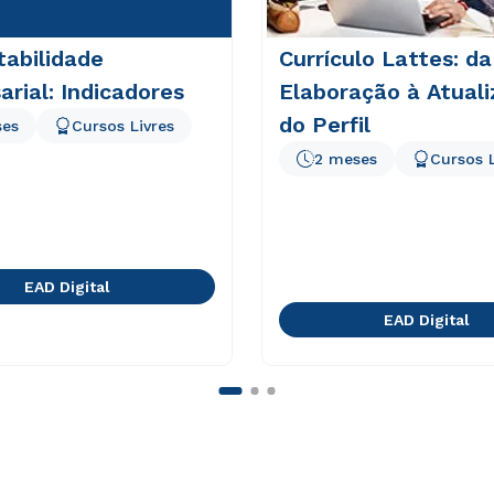
abilidade
Currículo Lattes: da
rial: Indicadores
Elaboração à Atual
do Perfil
ses
Cursos Livres
2 meses
Cursos L
EAD Digital
EAD Digital