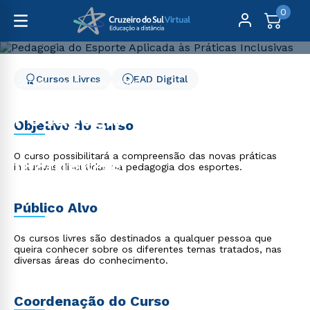
0
Cursos Livres
EAD Digital
Cursos Livres
Educação
Pedagogia do Esporte Aplicada às Práticas Inclusivas
Pedagogia do Esporte
Objetivo do curso
Aplicada às Práticas
O curso possibilitará a compreensão das novas práticas
Inclusivas
inclusivas discutidas na pedagogia dos esportes.
Público Alvo
Os cursos livres são destinados a qualquer pessoa que
queira conhecer sobre os diferentes temas tratados, nas
diversas áreas do conhecimento.
Coordenação do Curso