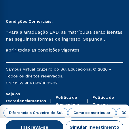
Condições Comerciais:
*Para a Graduação EAD, as matrículas serão isentas
nas seguintes formas de ingresso: Segunda
Graduação, Segunda Graduação 2.0 e Transferência.
abrir todas as condições vigentes
Já para as demais, a taxa de matrícula será de R$
49. *Para a Pós-graduação EAD, as ofertas
mencionadas são referentes aos cursos: Ensino
Campus Virtual Cruzeiro do Sul Educacional © 2026 -
Religioso, Geografia para a Docência e Metodologia
Todos os direitos reservados.
do Ensino de História: Questões Atuais.
CNPJ: 62.984.091/0001-02
Veja os
Política de
Política de
recredenciamentos
Privacidade
Cookies
aqui
Diferenciais Cruzeiro do Sul
Como se matricular
Dúv
Inscreva-se
Simular Investimento