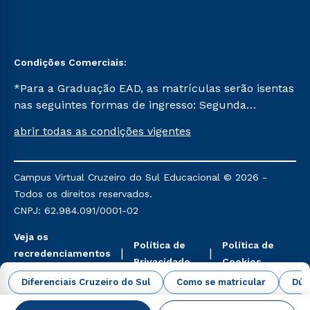
Condições Comerciais:
*Para a Graduação EAD, as matrículas serão isentas
nas seguintes formas de ingresso: Segunda
Graduação, Segunda Graduação 2.0 e Transferência.
abrir todas as condições vigentes
Já para as demais, a taxa de matrícula será de R$
49. *Para a Pós-graduação EAD, as ofertas
mencionadas são referentes aos cursos: Ensino
Campus Virtual Cruzeiro do Sul Educacional © 2026 -
Religioso, Geografia para a Docência e Metodologia
Todos os direitos reservados.
do Ensino de História: Questões Atuais.
CNPJ: 62.984.091/0001-02
Veja os
Política de
Política de
recredenciamentos
Privacidade
Cookies
aqui
Diferenciais Cruzeiro do Sul
Como se matricular
Dúv