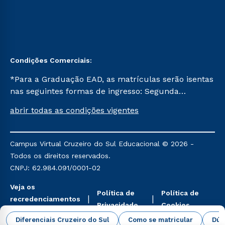
Condições Comerciais:
*Para a Graduação EAD, as matrículas serão isentas
nas seguintes formas de ingresso: Segunda
Graduação, Segunda Graduação 2.0 e Transferência.
abrir todas as condições vigentes
Já para as demais, a taxa de matrícula será de R$
49. *Para a Pós-graduação EAD, as ofertas
mencionadas são referentes aos cursos: Ensino
Campus Virtual Cruzeiro do Sul Educacional © 2026 -
Religioso, Geografia para a Docência e Metodologia
Todos os direitos reservados.
do Ensino de História: Questões Atuais.
CNPJ: 62.984.091/0001-02
Veja os
Política de
Política de
recredenciamentos
Privacidade
Cookies
aqui
Diferenciais Cruzeiro do Sul
Como se matricular
Dúv