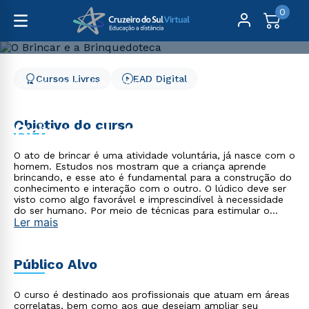
0
Cursos Livres
EAD Digital
Cursos Livres
Educação
O Brincar e a Brinquedoteca
O Brincar e a
Objetivo do curso
Brinquedoteca
O ato de brincar é uma atividade voluntária, já nasce com o
homem. Estudos nos mostram que a criança aprende
brincando, e esse ato é fundamental para a construção do
conhecimento e interação com o outro. O lúdico deve ser
visto como algo favorável e imprescindível à necessidade
do ser humano. Por meio de técnicas para estimular o
Ler mais
desenvolvimento integral infantil, a valorização do brincar e
as atividades lúdicas, o curso O Brincar e a Brinquedoteca
- EAD 100% on-line apresenta reflexões sobre as
dimensões do ambiente da brinquedoteca, para o
Público Alvo
desenvolvimento infantil.
O curso é destinado aos profissionais que atuam em áreas
correlatas, bem como aos que desejam ampliar seu