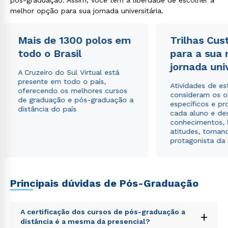
pós-graduação. Assim, você tem a liberdade de escolher a
melhor opção para sua jornada universitária.
Mais de 1300 polos em
Trilhas Cus
todo o Brasil
para a sua
jornada uni
A Cruzeiro do Sul Virtual está
presente em todo o país,
Atividades de e
oferecendo os melhores cursos
consideram os o
de graduação e pós-graduação a
específicos e pro
distância do país
cada aluno e de
conhecimentos, 
atitudes, tornan
protagonista da
Rápido e fácil
WhatsApp
ou
Principais dúvidas de Pós-Graduação
A certificação dos cursos de pós-graduação a
+
distância é a mesma da presencial?