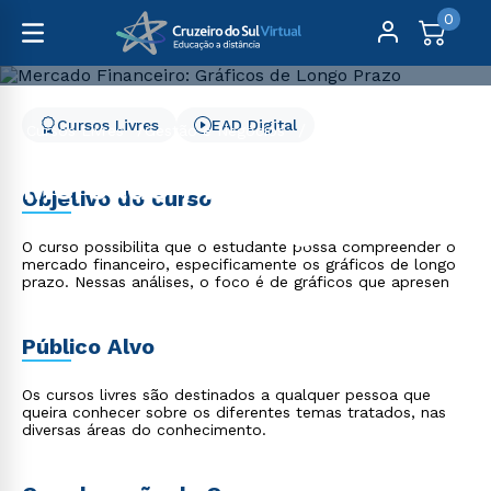
0
Cursos Livres
EAD Digital
Cursos Livres
Gestão e Negócios
Mercado Financeiro: Gráficos de Longo Prazo
Mercado Financeiro:
Objetivo do curso
Gráficos de Longo Prazo
O curso possibilita que o estudante possa compreender o
mercado financeiro, especificamente os gráficos de longo
prazo. Nessas análises, o foco é de gráficos que apresen
Público Alvo
Os cursos livres são destinados a qualquer pessoa que
queira conhecer sobre os diferentes temas tratados, nas
diversas áreas do conhecimento.