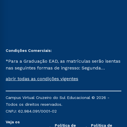
Condições Comerciais:
*Para a Graduação EAD, as matrículas serão isentas
nas seguintes formas de ingresso: Segunda
Graduação, Segunda Graduação 2.0 e Transferência.
abrir todas as condições vigentes
Já para as demais, a taxa de matrícula será de R$
49. *Para a Pós-graduação EAD, as ofertas
mencionadas são referentes aos cursos: Ensino
Campus Virtual Cruzeiro do Sul Educacional © 2026 -
Religioso, Geografia para a Docência e Metodologia
Todos os direitos reservados.
do Ensino de História: Questões Atuais.
CNPJ: 62.984.091/0001-02
Veja os
Política de
Política de