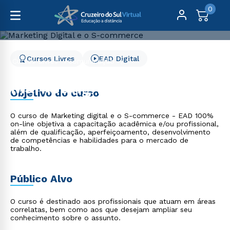
0
Cursos Livres
EAD Digital
Cursos Livres
Comunicação
Marketing Digital e o S-commerce
Marketing Digital e o S-
Objetivo do curso
commerce
O curso de Marketing digital e o S-commerce - EAD 100%
on-line objetiva a capacitação acadêmica e/ou profissional,
além de qualificação, aperfeiçoamento, desenvolvimento
de competências e habilidades para o mercado de
trabalho.
Público Alvo
O curso é destinado aos profissionais que atuam em áreas
correlatas, bem como aos que desejam ampliar seu
conhecimento sobre o assunto.