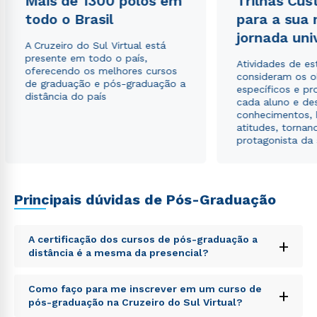
Mais de 1300 polos em
Trilhas Cus
todo o Brasil
para a sua
jornada uni
A Cruzeiro do Sul Virtual está
Rápido e fácil
presente em todo o país,
WhatsApp
Atividades de e
oferecendo os melhores cursos
consideram os o
ou
de graduação e pós-graduação a
específicos e pro
distância do país
cada aluno e de
conhecimentos, 
atitudes, tornan
protagonista da
Estou de acordo com a
Política de Privacidade.
e
Principais dúvidas de Pós-Graduação
autorizo que meus dados sejam utilizados para o
envio de conteúdos da Cruzeiro do Sul.
A certificação dos cursos de pós-graduação a
+
distância é a mesma da presencial?
Sed ut perspiciatis unde omnis iste natus error sit
Como faço para me inscrever em um curso de
+
voluptatem accusantium doloremque laudantium,
pós-graduação na Cruzeiro do Sul Virtual?
totam rem aperiam, eaque ipsa quae ab illo inventore