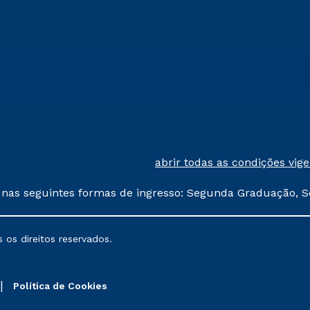
abrir todas as condições vig
 nas seguintes formas de ingresso: Segunda Graduação, S
comerciais oferecidos serão
 os direitos reservados.
nais poderão sofrer alterações nos períodos de rematríc
Política de Cookies