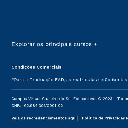
Explorar os principais cursos +
Condições Comerciais:
*Para a Graduação EAD, as matrículas serão isentas
demais, a taxa de matrícula será de R$ 49. *Para a Pós-graduação EAD, as ofertas mencionadas são referentes aos cursos: Ensino Religioso, Geografia para a
Docência e Metodologia do Ensino de História: Questões Atuais. **Semipresencial é um formato do Ensino a Distância. **Descontos 
Campus Virtual Cruzeiro do Sul Educacional © 2023 - Todos
mantidos conforme negociação. Descontos institucio
CNPJ: 62.984.091/0001-02
serviços.
Veja os recredenciamentos aqui
Política de Privacidade