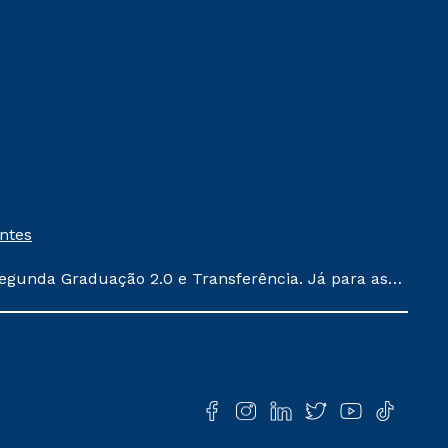
entes
egunda Graduação 2.0 e Transferência. Já para as
ula conforme exposto no contrato de prestação de