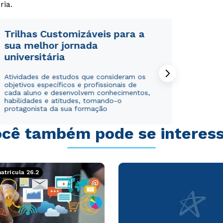
ria.
Trilhas Customizáveis para a
sua melhor jornada
universitária
Rápido e fácil
Rápido e fácil
WhatsApp
WhatsApp
Atividades de estudos que consideram os
objetivos específicos e profissionais de
ou
ou
cada aluno e desenvolvem conhecimentos,
habilidades e atitudes, tornando-o
protagonista da sua formação
cê também pode se interes
Estou de acordo com a
Estou de acordo com a
Política de Privacidade.
Política de Privacidade.
e
e
trícula 26.2
autorizo que meus dados sejam utilizados para o
autorizo que meus dados sejam utilizados para o
envio de conteúdos da Cruzeiro do Sul.
envio de conteúdos da Cruzeiro do Sul.