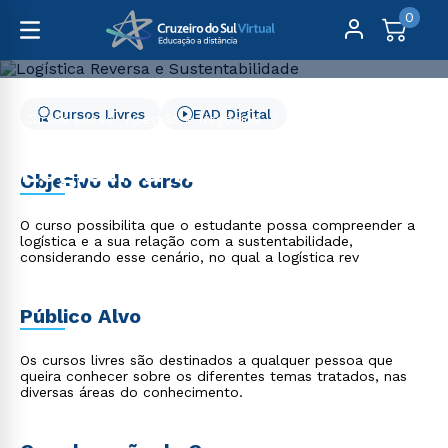
0
Cursos Livres
EAD Digital
Cursos Livres
Gestão e Negócios
Logística Reversa e Sustentabilidade
Logística Reversa e
Objetivo do curso
Sustentabilidade
O curso possibilita que o estudante possa compreender a
logística e a sua relação com a sustentabilidade,
considerando esse cenário, no qual a logística rev
Público Alvo
Os cursos livres são destinados a qualquer pessoa que
queira conhecer sobre os diferentes temas tratados, nas
diversas áreas do conhecimento.