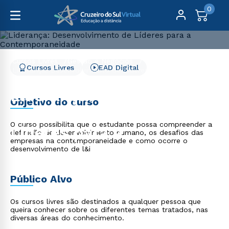
0
Cursos Livres
Gestão e Negócios
Cursos Livres
EAD Digital
Liderança: Desenvolvimento de Líderes para a
Contemporaneidade
Liderança:
Objetivo do curso
Desenvolvimento de
O curso possibilita que o estudante possa compreender a
Líderes para a
definição de desenvolvimento humano, os desafios das
empresas na contemporaneidade e como ocorre o
Contemporaneidade
desenvolvimento de l&i
Público Alvo
Os cursos livres são destinados a qualquer pessoa que
queira conhecer sobre os diferentes temas tratados, nas
diversas áreas do conhecimento.