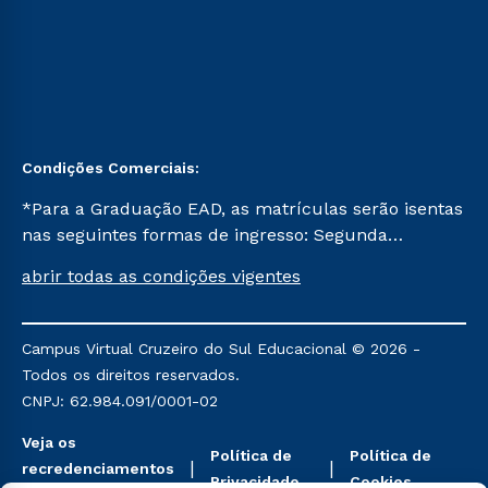
Condições Comerciais:
*Para a Graduação EAD, as matrículas serão isentas
nas seguintes formas de ingresso: Segunda
Graduação, Segunda Graduação 2.0 e Transferência.
abrir todas as condições vigentes
Já para as demais, a taxa de matrícula será de R$
49. *Para a Pós-graduação EAD, as ofertas
mencionadas são referentes aos cursos: Ensino
Campus Virtual Cruzeiro do Sul Educacional © 2026 -
Religioso, Geografia para a Docência e Metodologia
Todos os direitos reservados.
do Ensino de História: Questões Atuais.
CNPJ: 62.984.091/0001-02
Veja os
Política de
Política de
recredenciamentos
Privacidade
Cookies