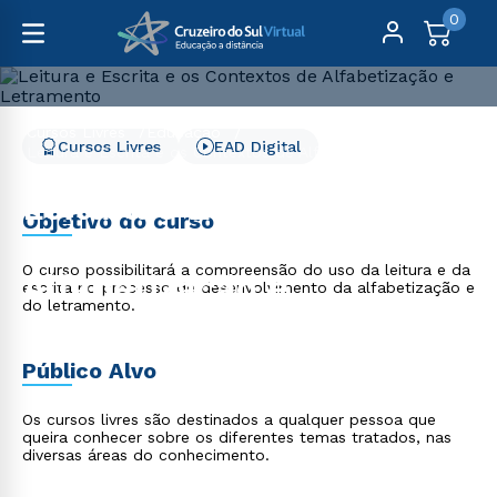
0
Cursos Livres
Educação
Cursos Livres
EAD Digital
Leitura e Escrita e os Contextos de Alfabetização e
Letramento
Leitura e Escrita e os
Objetivo do curso
Contextos de
O curso possibilitará a compreensão do uso da leitura e da
Alfabetização e
escrita no processo de desenvolvimento da alfabetização e
do letramento.
Letramento
Público Alvo
Os cursos livres são destinados a qualquer pessoa que
queira conhecer sobre os diferentes temas tratados, nas
diversas áreas do conhecimento.