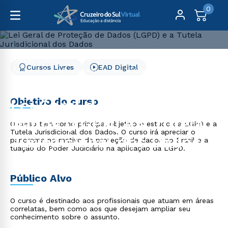
0
Cursos Livres
Cursos Livres
EAD Digital
Direito, Relações Internacionais e Ciência Política
Lei Geral de Proteção de Dados (LGPD) e a Tutela
Jurisdicional dos Dados
Objetivo do curso
Lei Geral de Proteção de
Dados (LGPD) e a Tutela
O curso tem como principal objetivo o estudo da LGPD e a
Tutela Jurisdicional dos Dados. O curso irá apreciar o
Jurisdicional dos Dados
panorama normativo da proteção de dados no Brasil e a
tuação do Poder Judiciário na aplicação da LGPD.
Público Alvo
O curso é destinado aos profissionais que atuam em áreas
correlatas, bem como aos que desejam ampliar seu
conhecimento sobre o assunto.