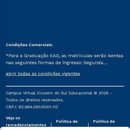
Condições Comerciais:
*Para a Graduação EAD, as matrículas serão isentas
nas seguintes formas de ingresso: Segunda
Graduação, Segunda Graduação 2.0 e Transferência.
abrir todas as condições vigentes
Já para as demais, a taxa de matrícula será de R$
49. *Para a Pós-graduação EAD, as ofertas
mencionadas são referentes aos cursos: Ensino
Campus Virtual Cruzeiro do Sul Educacional © 2026 -
Religioso, Geografia para a Docência e Metodologia
Todos os direitos reservados.
do Ensino de História: Questões Atuais.
CNPJ: 62.984.091/0001-02
Veja os
Política de
Política de
recredenciamentos
Privacidade
Cookies