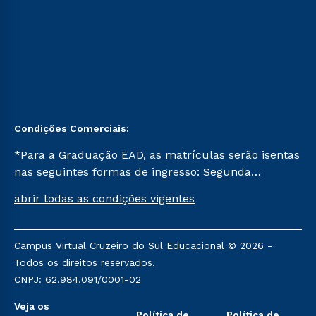
Condições Comerciais:
*Para a Graduação EAD, as matrículas serão isentas
nas seguintes formas de ingresso: Segunda
Graduação, Segunda Graduação 2.0 e Transferência.
abrir todas as condições vigentes
Já para as demais, a taxa de matrícula será de R$
49. *Para a Pós-graduação EAD, as ofertas
mencionadas são referentes aos cursos: Ensino
Campus Virtual Cruzeiro do Sul Educacional © 2026 -
Religioso, Geografia para a Docência e Metodologia
Todos os direitos reservados.
do Ensino de História: Questões Atuais.
CNPJ: 62.984.091/0001-02
Veja os
Política de
Política de