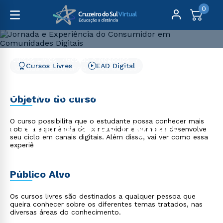
0
Cursos Livres
Gestão e Negócios
Cursos Livres
EAD Digital
Jornada e Experiência do Consumidor em Comunidades
Digitais
Jornada e Experiência do
Objetivo do curso
Consumidor em
O curso possibilita que o estudante possa conhecer mais
Comunidades Digitais
sobre a experiência do consumidor e como se desenvolve
seu ciclo em canais digitais. Além disso, vai ver como essa
experiê
Público Alvo
Os cursos livres são destinados a qualquer pessoa que
queira conhecer sobre os diferentes temas tratados, nas
diversas áreas do conhecimento.