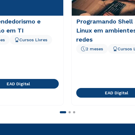
ndedorismo e
Programando Shell 
ão em TI
Linux em ambiente
redes
es
Cursos Livres
2 meses
Cursos L
EAD Digital
EAD Digital