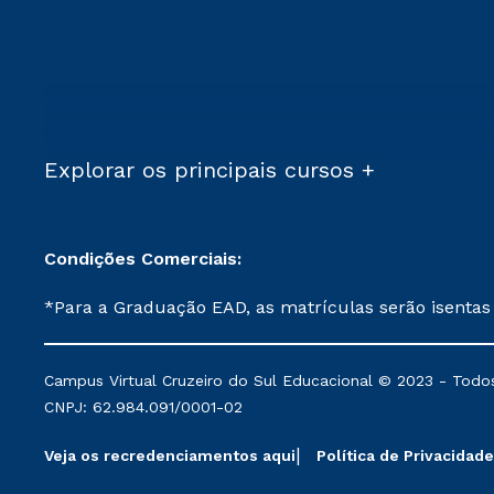
Explorar os principais cursos +
Condições Comerciais:
*Para a Graduação EAD, as matrículas serão isentas
demais, a taxa de matrícula será de R$ 49. *Para a Pós-graduação EAD, as ofertas mencionadas são referentes aos cursos: Ensino Religioso, Geografia para a
Docência e Metodologia do Ensino de História: Questões Atuais. **Semipresencial é um formato do Ensino a Distância. **Descontos 
Campus Virtual Cruzeiro do Sul Educacional © 2023 - Todos
mantidos conforme negociação. Descontos institucio
CNPJ: 62.984.091/0001-02
serviços.
Veja os recredenciamentos aqui
Política de Privacidade