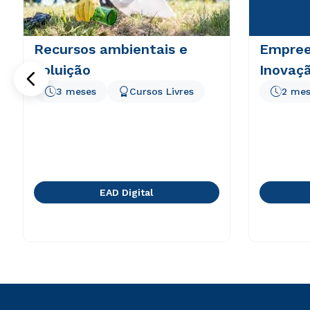
Recursos ambientais e
Empree
poluição
Inovaç
3 meses
Cursos Livres
2 mes
EAD Digital