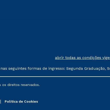
abrir todas as condições vig
 nas seguintes formas de ingresso: Segunda Graduação, S
comerciais oferecidos serão
 os direitos reservados.
nais poderão sofrer alterações nos períodos de rematríc
Política de Cookies