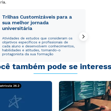
ria.
Trilhas Customizáveis para a
sua melhor jornada
universitária
Rápido e fácil
Rápido e fácil
WhatsApp
WhatsApp
Atividades de estudos que consideram os
objetivos específicos e profissionais de
ou
ou
cada aluno e desenvolvem conhecimentos,
habilidades e atitudes, tornando-o
protagonista da sua formação
cê também pode se interes
Estou de acordo com a
Estou de acordo com a
Política de Privacidade.
Política de Privacidade.
e
e
trícula 26.2
autorizo que meus dados sejam utilizados para o
autorizo que meus dados sejam utilizados para o
envio de conteúdos da Cruzeiro do Sul.
envio de conteúdos da Cruzeiro do Sul.