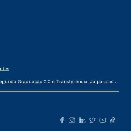
entes
egunda Graduação 2.0 e Transferência. Já para as
ula conforme exposto no contrato de prestação de