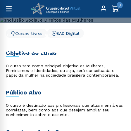
0
Cursos Livres
EAD Digital
Cursos Livres
Saúde
Inclusão Social e Direitos das Mulheres
Inclusão Social e Direitos
Objetivo do curso
das Mulheres
O curso tem como principal objetivo as Mulheres,
Feminismos e Identidades, ou seja, será conceituada o
papel da mulher na sociedade brasileira contemporânea.
Público Alvo
O curso é destinado aos profissionais que atuam em áreas
correlatas, bem como aos que desejam ampliar seu
conhecimento sobre o assunto.