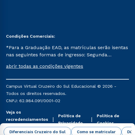
Condições Comerciais:
*Para a Graduação EAD, as matrículas serão isentas
nas seguintes formas de ingresso: Segunda
Graduação, Segunda Graduação 2.0 e Transferência.
abrir todas as condições vigentes
Já para as demais, a taxa de matrícula será de R$
49. *Para a Pós-graduação EAD, as ofertas
mencionadas são referentes aos cursos: Ensino
Campus Virtual Cruzeiro do Sul Educacional © 2026 -
Religioso, Geografia para a Docência e Metodologia
Todos os direitos reservados.
do Ensino de História: Questões Atuais.
CNPJ: 62.984.091/0001-02
Veja os
Política de
Política de
recredenciamentos
Privacidade
Cookies
aqui
Diferenciais Cruzeiro do Sul
Como se matricular
Dúv