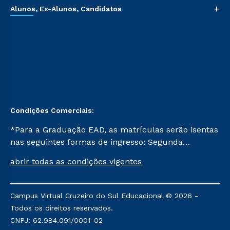
+
Alunos, Ex-Alunos, Candidatos
Condições Comerciais:
*Para a Graduação EAD, as matrículas serão isentas
nas seguintes formas de ingresso: Segunda
Graduação, Segunda Graduação 2.0 e Transferência.
abrir todas as condições vigentes
Já para as demais, a taxa de matrícula será de R$
49. *Para a Pós-graduação EAD, as ofertas
mencionadas são referentes aos cursos: Ensino
Campus Virtual Cruzeiro do Sul Educacional © 2026 -
Religioso, Geografia para a Docência e Metodologia
Todos os direitos reservados.
do Ensino de História: Questões Atuais.
CNPJ: 62.984.091/0001-02