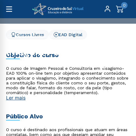
0
Cursos Livres
EAD Digital
Cursos Livres
Saúde
Imagem Pessoal e Consultoria em Visagismo
Imagem Pessoal e
Objetivo do curso
Consultoria em Visagismo
O curso de Imagem Pessoal e Consultoria em Visagismo-
EAD 100% on-line tem por objetivo apresentar conteúdos
para aplicar o visagismo, integrando o conhecimento sobre
a constituição física do cliente como o seu porte, gestos,
modo de falar, formato do rosto, cor da pele (tipo
cromático) e personalidade (temperamento).
Ler mais
Público Alvo
O curso é destinado aos profissionais que atuam em áreas
correlatas, bem como aos que desejam ampliar seu