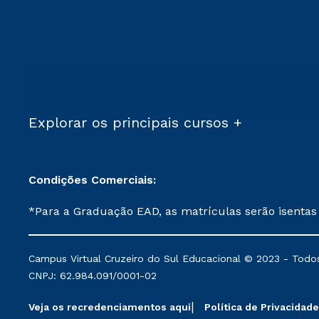
Explorar os principais cursos +
Condições Comerciais:
*Para a Graduação EAD, as matrículas serão isentas
demais, a taxa de matrícula será de R$ 49. *Para a Pós-graduação EAD, as ofertas mencionadas são referentes aos cursos: Ensino Religioso, Geografia para a
Docência e Metodologia do Ensino de História: Questões Atuais. **Semipresencial é um formato do Ensino a Distância. **Descontos 
Campus Virtual Cruzeiro do Sul Educacional © 2023 - Todos
mantidos conforme negociação. Descontos institucio
CNPJ: 62.984.091/0001-02
serviços.
Veja os recredenciamentos aqui
Política de Privacidade