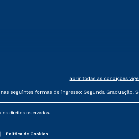
abrir todas as condições vig
 nas seguintes formas de ingresso: Segunda Graduação, S
comerciais oferecidos serão
 os direitos reservados.
nais poderão sofrer alterações nos períodos de rematríc
Política de Cookies