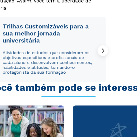
uação. Assim, você tem a liberdade de
ria.
Trilhas Customizáveis para a
sua melhor jornada
universitária
Rápido e fácil
Rápido e fácil
WhatsApp
WhatsApp
Atividades de estudos que consideram os
ou
ou
objetivos específicos e profissionais de
cada aluno e desenvolvem conhecimentos,
habilidades e atitudes, tornando-o
protagonista da sua formação
cê também pode se interes
Estou de acordo com a
Estou de acordo com a
Política de Privacidade.
Política de Privacidade.
e
e
autorizo que meus dados sejam utilizados para o
autorizo que meus dados sejam utilizados para o
envio de conteúdos da Cruzeiro do Sul.
envio de conteúdos da Cruzeiro do Sul.