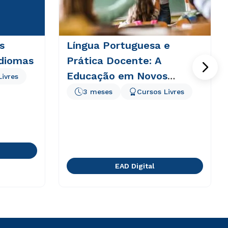
s
Língua Portuguesa e
Idiomas
Prática Docente: A
Educação em Novos
Livres
Tempos e Espaços
3 meses
Cursos Livres
EAD Digital