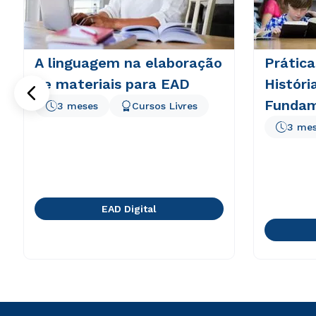
A linguagem na elaboração
Prátic
de materiais para EAD
Históri
Fundam
3 meses
Cursos Livres
3 me
EAD Digital