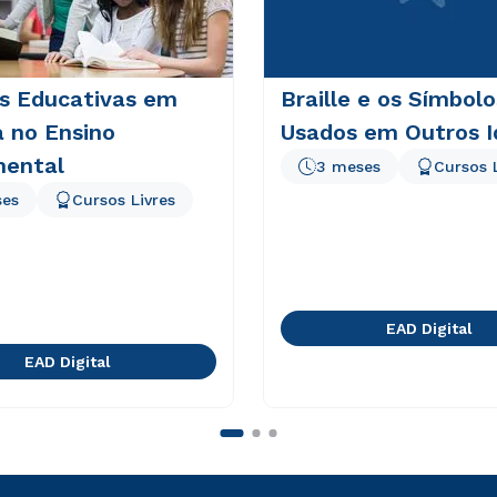
as Educativas em
Braille e os Símbolo
a no Ensino
Usados em Outros 
ental
3 meses
Cursos 
ses
Cursos Livres
EAD Digital
EAD Digital