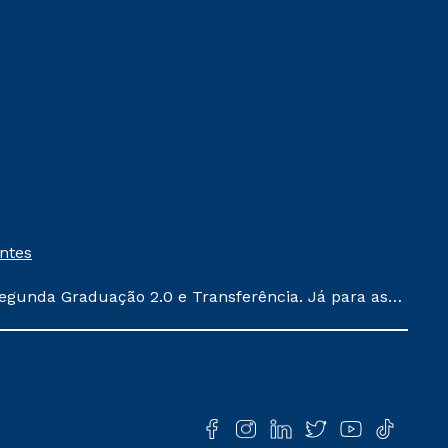
entes
egunda Graduação 2.0 e Transferência. Já para as
ula conforme exposto no contrato de prestação de