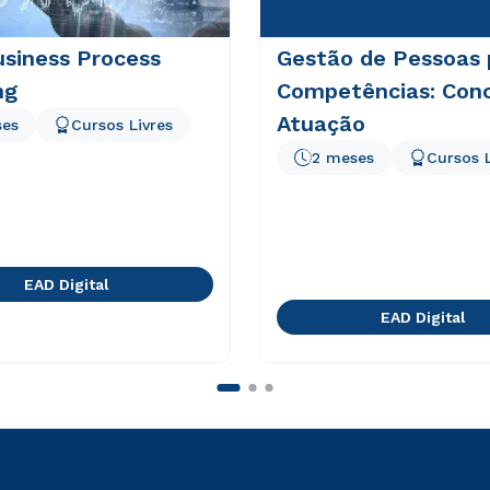
siness Process
Gestão de Pessoas 
ng
Competências: Conc
Atuação
ses
Cursos Livres
2 meses
Cursos L
EAD Digital
EAD Digital