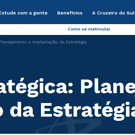
Estude com a gente
Benefícios
A Cruzeiro do Sul
Como se matricular
 Planejamento e Implantação da Estratégia
atégica: Plan
 da Estratégi