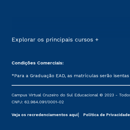
Explorar os principais cursos +
Condições Comerciais:
*Para a Graduação EAD, as matrículas serão isentas
demais, a taxa de matrícula será de R$ 49. *Para a Pós-graduação EAD, as ofertas mencionadas são referentes aos cursos: Ensino Religioso, Geografia para a
Docência e Metodologia do Ensino de História: Questões Atuais. **Semipresencial é um formato do Ensino a Distância. **Descontos 
Campus Virtual Cruzeiro do Sul Educacional © 2023 - Todos
mantidos conforme negociação. Descontos institucio
CNPJ: 62.984.091/0001-02
serviços.
Veja os recredenciamentos aqui
Política de Privacidade