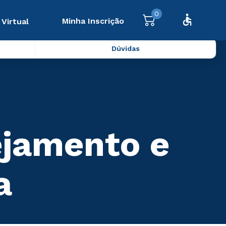
0
Minha Inscrição
 Virtual
Dúvidas
ejamento e
a