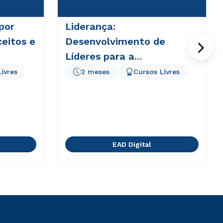
por
Liderança:
eitos e
Desenvolvimento de
Líderes para a
Contemporaneidade
ivres
2 meses
Cursos Livres
EAD Digital