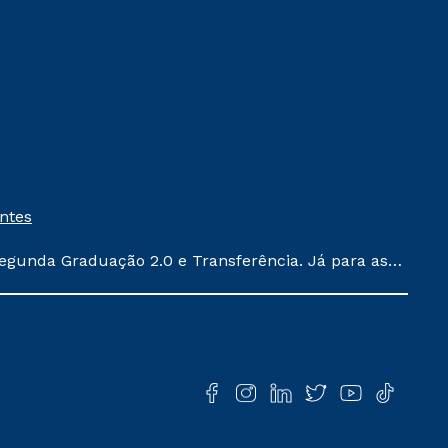
entes
egunda Graduação 2.0 e Transferência. Já para as
ula conforme exposto no contrato de prestação de