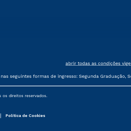
abrir todas as condições vig
 nas seguintes formas de ingresso: Segunda Graduação, S
comerciais oferecidos serão
 os direitos reservados.
nais poderão sofrer alterações nos períodos de rematríc
Política de Cookies