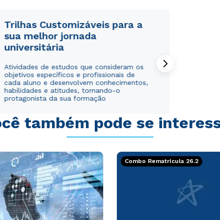
Trilhas Customizáveis para a
sua melhor jornada
universitária
Rápido e fácil
Rápido e fácil
Atividades de estudos que consideram os
WhatsApp
WhatsApp
objetivos específicos e profissionais de
ou
ou
cada aluno e desenvolvem conhecimentos,
habilidades e atitudes, tornando-o
protagonista da sua formação
cê também pode se interes
Estou de acordo com a
Estou de acordo com a
Política de Privacidade.
Política de Privacidade.
e
e
Combo Rematrícula 26.2
autorizo que meus dados sejam utilizados para o
autorizo que meus dados sejam utilizados para o
envio de conteúdos da Cruzeiro do Sul.
envio de conteúdos da Cruzeiro do Sul.