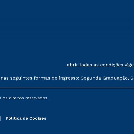
abrir todas as condições vig
 nas seguintes formas de ingresso: Segunda Graduação, S
comerciais oferecidos serão
 os direitos reservados.
nais poderão sofrer alterações nos períodos de rematríc
Política de Cookies