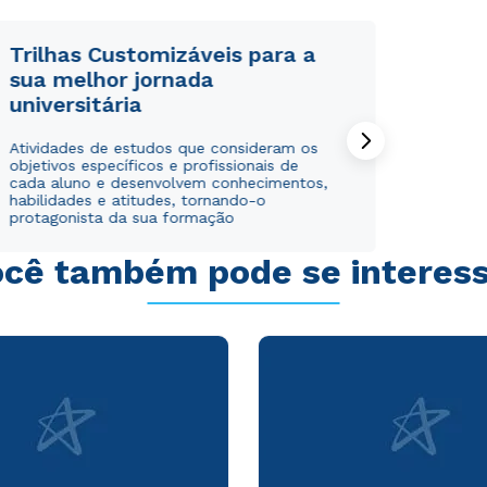
Trilhas Customizáveis para a
sua melhor jornada
universitária
Rápido e fácil
Rápido e fácil
Atividades de estudos que consideram os
WhatsApp
WhatsApp
objetivos específicos e profissionais de
ou
ou
cada aluno e desenvolvem conhecimentos,
habilidades e atitudes, tornando-o
protagonista da sua formação
cê também pode se interes
Estou de acordo com a
Estou de acordo com a
Política de Privacidade.
Política de Privacidade.
e
e
autorizo que meus dados sejam utilizados para o
autorizo que meus dados sejam utilizados para o
envio de conteúdos da Cruzeiro do Sul.
envio de conteúdos da Cruzeiro do Sul.