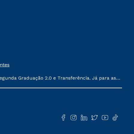
entes
egunda Graduação 2.0 e Transferência. Já para as
ula conforme exposto no contrato de prestação de