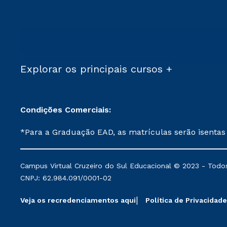
Explorar os principais cursos +
Condições Comerciais:
*Para a Graduação EAD, as matrículas serão isentas
demais, a taxa de matrícula será de R$ 49. *Para a Pós-graduação EAD, as ofertas mencionadas são referentes aos cursos: Ensino Religioso, Geografia para a
Docência e Metodologia do Ensino de História: Questões Atuais. **Semipresencial é um formato do Ensino a Distância. **Descontos 
Campus Virtual Cruzeiro do Sul Educacional © 2023 - Todos
mantidos conforme negociação. Descontos institucio
CNPJ: 62.984.091/0001-02
serviços.
Veja os recredenciamentos aqui
Política de Privacidade