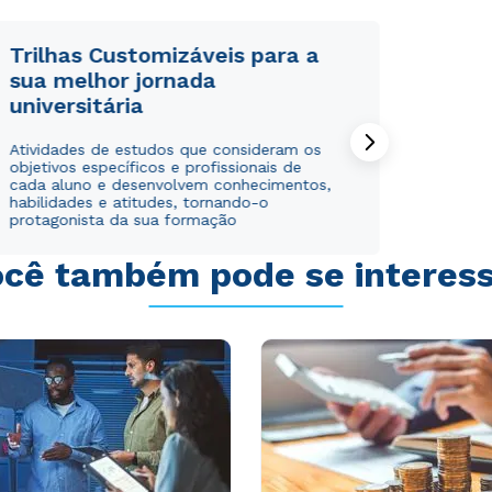
Trilhas Customizáveis para a
sua melhor jornada
universitária
Rápido e fácil
Rápido e fácil
Atividades de estudos que consideram os
WhatsApp
WhatsApp
objetivos específicos e profissionais de
ou
ou
cada aluno e desenvolvem conhecimentos,
habilidades e atitudes, tornando-o
protagonista da sua formação
cê também pode se interes
Estou de acordo com a
Estou de acordo com a
Política de Privacidade.
Política de Privacidade.
e
e
autorizo que meus dados sejam utilizados para o
autorizo que meus dados sejam utilizados para o
envio de conteúdos da Cruzeiro do Sul.
envio de conteúdos da Cruzeiro do Sul.