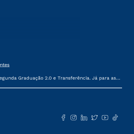
entes
egunda Graduação 2.0 e Transferência. Já para as
ula conforme exposto no contrato de prestação de