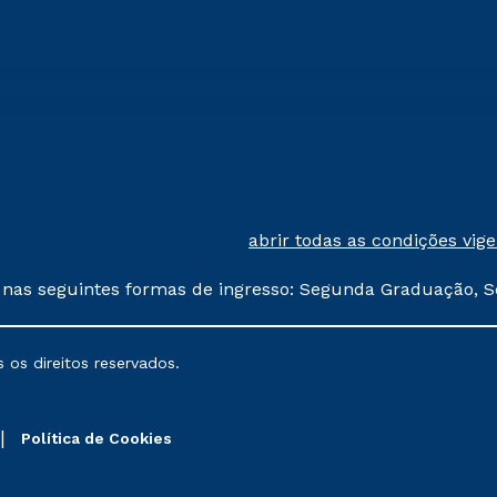
abrir todas as condições vig
 nas seguintes formas de ingresso: Segunda Graduação, S
comerciais oferecidos serão
 os direitos reservados.
nais poderão sofrer alterações nos períodos de rematríc
Política de Cookies