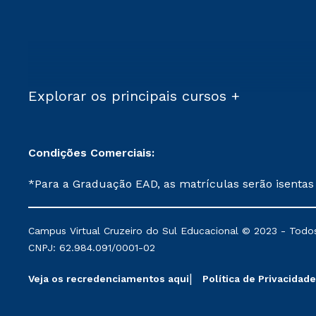
Explorar os principais cursos +
Condições Comerciais:
*Para a Graduação EAD, as matrículas serão isentas
demais, a taxa de matrícula será de R$ 49. *Para a Pós-graduação EAD, as ofertas mencionadas são referentes aos cursos: Ensino Religioso, Geografia para a
Docência e Metodologia do Ensino de História: Questões Atuais. **Semipresencial é um formato do Ensino a Distância. **Descontos 
Campus Virtual Cruzeiro do Sul Educacional © 2023 - Todos
mantidos conforme negociação. Descontos institucio
CNPJ: 62.984.091/0001-02
serviços.
Veja os recredenciamentos aqui
Política de Privacidade