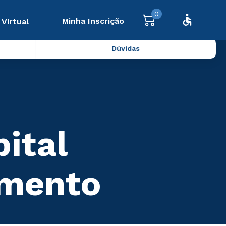
0
Minha Inscrição
 Virtual
Dúvidas
ital
amento