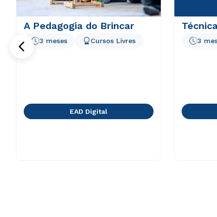
A Pedagogia do Brincar
Técnica
3 meses
Cursos Livres
3 me
EAD Digital