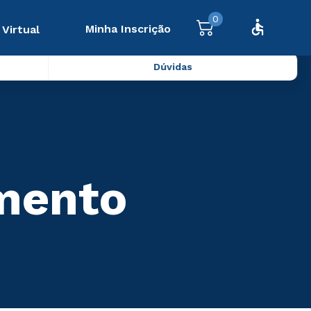
0
Minha Inscrição
 Virtual
Dúvidas
amento