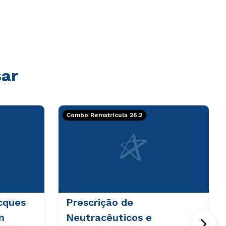
sar
Combo Rematrícula 26.2
cques
Prescrição de
n
Neutracêuticos e