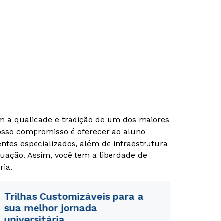
om a qualidade e tradição de um dos maiores
Nosso compromisso é oferecer ao aluno
tes especializados, além de infraestrutura
Rápido e fácil
Rápido e fácil
WhatsApp
WhatsApp
uação. Assim, você tem a liberdade de
ria.
ou
ou
Trilhas Customizáveis para a
sua melhor jornada
universitária