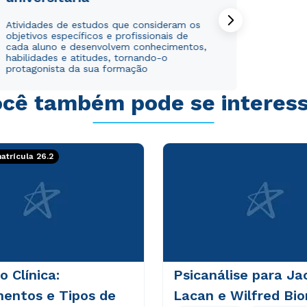
Atividades de estudos que consideram os
Estou de acordo com a
Estou de acordo com a
Política de Privacidade.
Política de Privacidade.
e
e
objetivos específicos e profissionais de
autorizo que meus dados sejam utilizados para o
autorizo que meus dados sejam utilizados para o
cada aluno e desenvolvem conhecimentos,
habilidades e atitudes, tornando-o
envio de conteúdos da Cruzeiro do Sul.
envio de conteúdos da Cruzeiro do Sul.
protagonista da sua formação
cê também pode se interes
trícula 26.2
o Clínica:
Psicanálise para Ja
entos e Tipos de
Lacan e Wilfred Bio