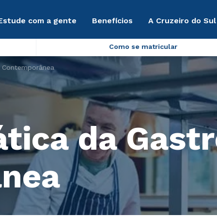
Estude com a gente
Benefícios
A Cruzeiro do Sul
Como se matricular
a Contemporânea
ática da Gast
ânea