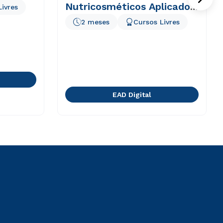
Nutricosméticos Aplicado
Livres
à Estética
2 meses
Cursos Livres
EAD Digital