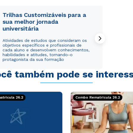
WhatsApp
WhatsApp
ou
ou
Trilhas Customizáveis para a
sua melhor jornada
universitária
Atividades de estudos que consideram os
objetivos específicos e profissionais de
cada aluno e desenvolvem conhecimentos,
habilidades e atitudes, tornando-o
Estou de acordo com a
Estou de acordo com a
Política de Privacidade.
Política de Privacidade.
e
e
protagonista da sua formação
autorizo que meus dados sejam utilizados para o
autorizo que meus dados sejam utilizados para o
envio de conteúdos da Cruzeiro do Sul.
envio de conteúdos da Cruzeiro do Sul.
cê também pode se interes
trícula 26.2
Combo Rematrícula 26.2