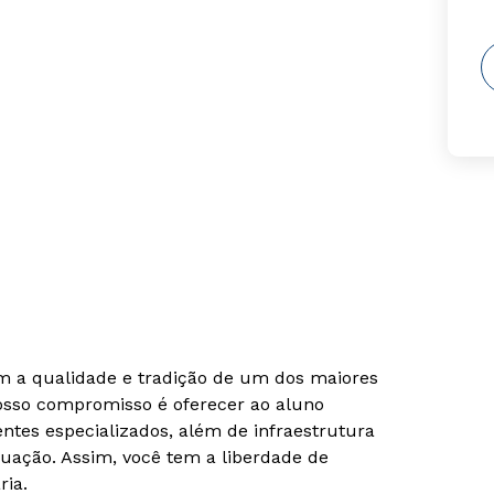
om a qualidade e tradição de um dos maiores
Nosso compromisso é oferecer ao aluno
tes especializados, além de infraestrutura
uação. Assim, você tem a liberdade de
ria.
Rápido e fácil
Rápido e fácil