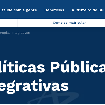
Estude com a gente
Benefícios
A Cruzeiro do Sul
Como se matricular
rapias Integrativas
líticas Públic
egrativas