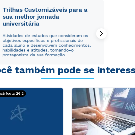
Trilhas Customizáveis para a
sua melhor jornada
universitária
Rápido e fácil
Rápido e fácil
Atividades de estudos que consideram os
WhatsApp
WhatsApp
objetivos específicos e profissionais de
cada aluno e desenvolvem conhecimentos,
ou
ou
habilidades e atitudes, tornando-o
protagonista da sua formação
cê também pode se interes
trícula 26.2
Estou de acordo com a
Estou de acordo com a
Política de Privacidade.
Política de Privacidade.
e
e
autorizo que meus dados sejam utilizados para o
autorizo que meus dados sejam utilizados para o
envio de conteúdos da Cruzeiro do Sul.
envio de conteúdos da Cruzeiro do Sul.