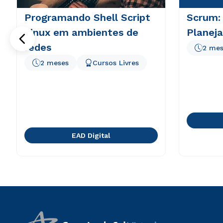
Programando Shell Script
Scrum:
Linux em ambientes de
Planej
redes
2 mes
2 meses
Cursos Livres
EAD Digital